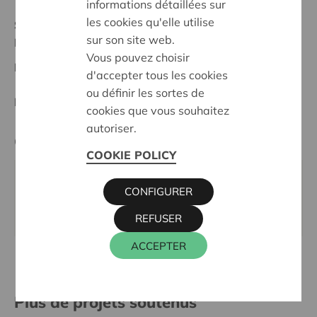
informations détaillées sur
les cookies qu'elle utilise
Statut:
sur son site web.
Lokeren-Dendermonde
Vous pouvez choisir
Date de décision:
16/10/2025
d'accepter tous les cookies
ou définir les sortes de
Décision:
Approuvé
cookies que vous souhaitez
autoriser.
Cera contact
COOKIE POLICY
ALAIN BAECK
CONFIGURER
016 27 96 03
alain.baeck@cera.coop
REFUSER
ACCEPTER
Plus de projets soutenus