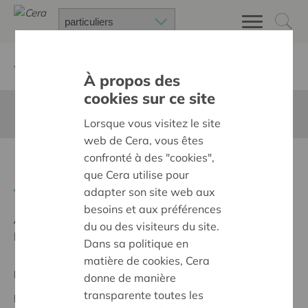
Retour à
Chercher un projet
À propos des
cookies sur ce site
Cette page n'est pas traduite en francais
Lorsque vous visitez le site
web de Cera, vous êtes
confronté à des "cookies",
De Grootste Schat
que Cera utilise pour
Retour
adapter son site web aux
besoins et aux préférences
Ambition:
Une société solidaire et respectueuse, sans
du ou des visiteurs du site.
barrières
Dans sa politique en
matière de cookies, Cera
Projet régional
donne de manière
transparente toutes les
Date de début:
16/10/2025