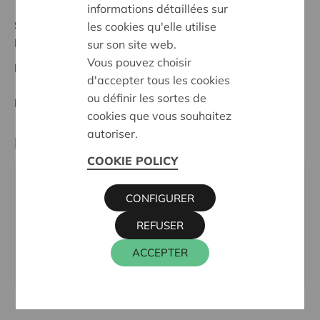
informations détaillées sur
Statut:
les cookies qu'elle utilise
Lokeren-Dendermonde
sur son site web.
Vous pouvez choisir
Date de décision:
16/10/2025
d'accepter tous les cookies
ou définir les sortes de
Décision:
Approuvé
cookies que vous souhaitez
autoriser.
Partenaire
COOKIE POLICY
SPEELPLEIN DE MOT, Eikenveldstraat 19, 9280
CONFIGURER
LEBBEKE
Téléphone:
052 35 91 93
REFUSER
Email:
vzwspeelpleindemot@gmail.com
ACCEPTER
Site internet:
www.chirokrikojo.be