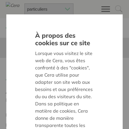
Retour à
Chercher un projet
À propos des
cookies sur ce site
Cette page n'est pas traduite en francais
Lorsque vous visitez le site
web de Cera, vous êtes
Krikojo Bouwt!
confronté à des "cookies",
que Cera utilise pour
Retour
adapter son site web aux
besoins et aux préférences
Ambition:
Des quartiers chaleureux et bienveillants
du ou des visiteurs du site.
pour tous
Dans sa politique en
matière de cookies, Cera
Projet régional
donne de manière
Date de début:
16/10/2025
transparente toutes les