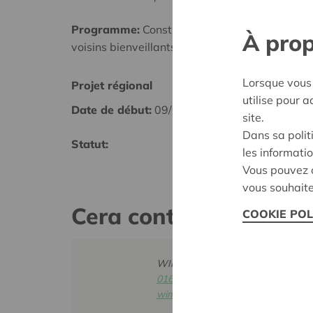
Programme:
Construire des villages et des qua
À prop
voisins bienveillants
Lorsque vous 
Projet régional
Roese
utilise pour 
Date de début:
09/02/2026
Date d
site.
Dans sa polit
Statut:
Décisi
les informatio
Vous pouvez c
vous souhaite
Cera contact
COOKIE POL
WIM INGELS
016 27 96 46
wim.ingels@cera.coop