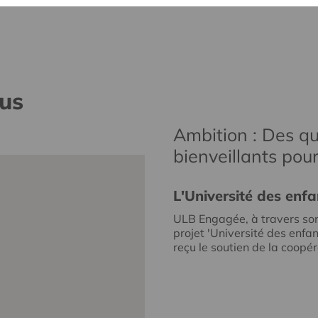
nus
Ambition : Des qu
bienveillants pou
L'Université des enfa
ULB Engagée, à travers so
projet 'Université des enfan
reçu le soutien de la coopéra