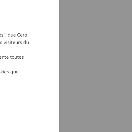
es", que Cera
s visiteurs du
ente toutes
okies que