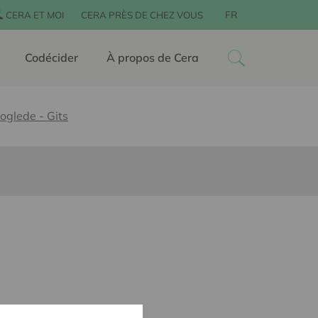
FR
CERA ET MOI
CERA PRÈS DE CHEZ VOUS
Codécider
À propos de Cera
oglede - Gits