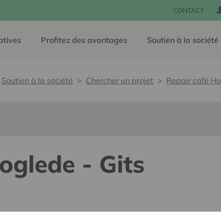
CONTACT
atives
Profitez des avantages
Soutien à la société
Soutien à la société
Chercher un projet
Repair café Ho
oglede - Gits
lants pour tous