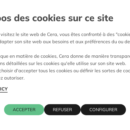
rtiers forts, avec des
os des cookies sur ce site
visitez le site web de Cera, vous êtes confronté à des "cooki
lare-Izegem
adapter son site web aux besoins et aux préférences du ou de
e décision:
09/02/2026
ique en matière de cookies, Cera donne de manière transpar
on:
Approuvé
ns détaillées sur les cookies qu'elle utilise sur son site web.
hoisir d'accepter tous les cookies ou définir les sortes de co
z autoriser.
ICY
ACCEPTER
REFUSER
CONFIGURER