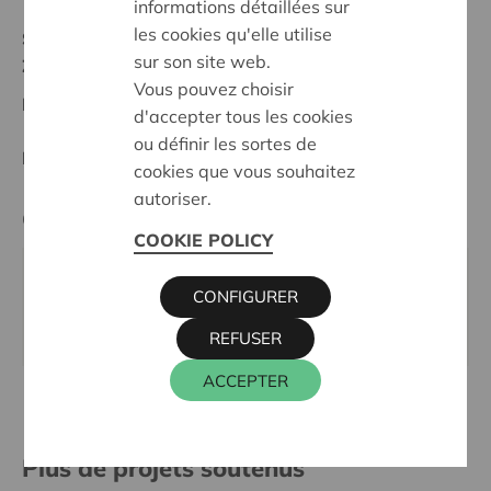
informations détaillées sur
les cookies qu'elle utilise
Statut:
sur son site web.
Zuid-Limburg
Vous pouvez choisir
Date de décision:
12/02/2026
d'accepter tous les cookies
ou définir les sortes de
Décision:
Approuvé
cookies que vous souhaitez
autoriser.
Cera contact
COOKIE POLICY
KRIS DEBRUYNE
CONFIGURER
016 27 96 74
kris.debruyne@cera.coop
REFUSER
ACCEPTER
Plus de projets soutenus