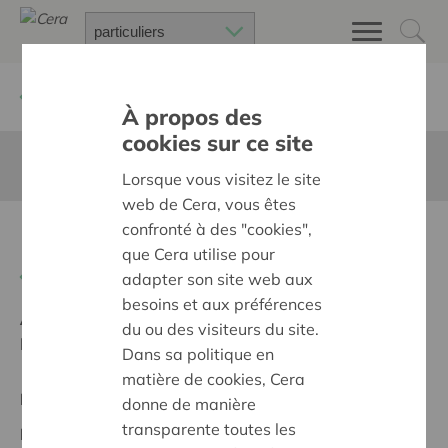
Retour à
Chercher un projet
À propos des
cookies sur ce site
Cette page n'est pas traduite en francais
Lorsque vous visitez le site
web de Cera, vous êtes
confronté à des "cookies",
Pluktuin Heks & de Imkerij
que Cera utilise pour
Retour
adapter son site web aux
besoins et aux préférences
Ambition:
Une société solidaire et respectueuse, sans
du ou des visiteurs du site.
barrières
Dans sa politique en
matière de cookies, Cera
Projet régional
donne de manière
transparente toutes les
Date de début:
12/02/2026