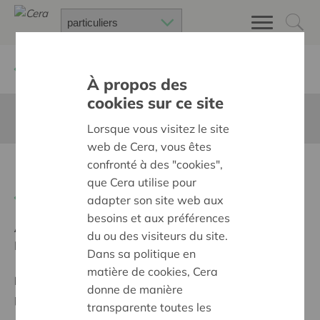
Retour à
Chercher un projet
À propos des
cookies sur ce site
Cette page n'est pas traduite en francais
Lorsque vous visitez le site
web de Cera, vous êtes
confronté à des "cookies",
Interacties in en met OKAN
que Cera utilise pour
Retour
adapter son site web aux
besoins et aux préférences
Ambition:
Une société solidaire et respectueuse, sans
du ou des visiteurs du site.
barrières
Dans sa politique en
matière de cookies, Cera
Programme:
Offrir à tous les mêmes chances de
donne de manière
participer à part entière, égale et active à la société
transparente toutes les