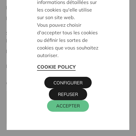
informations détaillées sur
Projet régional
les cookies qu'elle utilise
sur son site web.
Date de début:
11/02/2026
Vous pouvez choisir
d'accepter tous les cookies
Statut:
ou définir les sortes de
Ieper-Poperinge
cookies que vous souhaitez
Date de décision:
11/02/2026
autoriser.
Décision:
Approuvé
COOKIE POLICY
Cera contact
CONFIGURER
REFUSER
WIM INGELS
ACCEPTER
016 27 96 46
wim.ingels@cera.coop