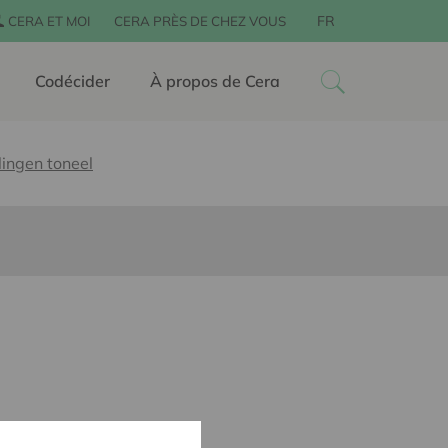
FR
CERA ET MOI
CERA PRÈS DE CHEZ VOUS
Codécider
À propos de Cera
ingen toneel