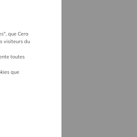
es", que Cera
s visiteurs du
ente toutes
okies que
UYNE
4
ne@cera.coop