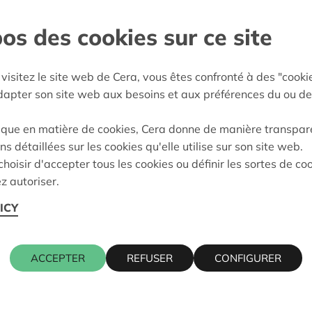
os des cookies sur ce site
l-Rupel
e décision:
10/02/2026
visitez le site web de Cera, vous êtes confronté à des "cooki
on:
Approuvé
adapter son site web aux besoins et aux préférences du ou de
ique en matière de cookies, Cera donne de manière transpar
ns détaillées sur les cookies qu'elle utilise sur son site web.
Cera contact
hoisir d'accepter tous les cookies ou définir les sortes de co
z autoriser.
ICY
KRIS DEBR
016 27 96 7
kris.debruy
ACCEPTER
REFUSER
CONFIGURER