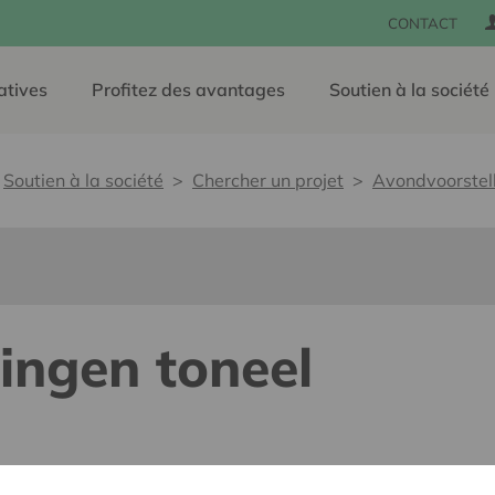
CONTACT
atives
Profitez des avantages
Soutien à la société
Soutien à la société
Chercher un projet
Avondvoorstell
ingen toneel
lants pour tous