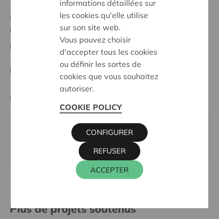
informations détaillées sur
les cookies qu'elle utilise
Statut:
sur son site web.
Noorderkempen
Vous pouvez choisir
Date de décision:
11/02/2026
d'accepter tous les cookies
ou définir les sortes de
Décision:
Approuvé
cookies que vous souhaitez
autoriser.
Cera contact
COOKIE POLICY
KRISTIEN MARTENS
CONFIGURER
016 27 96 58
kristien.martens@cera.coop
REFUSER
ACCEPTER
Plus de projets soutenus