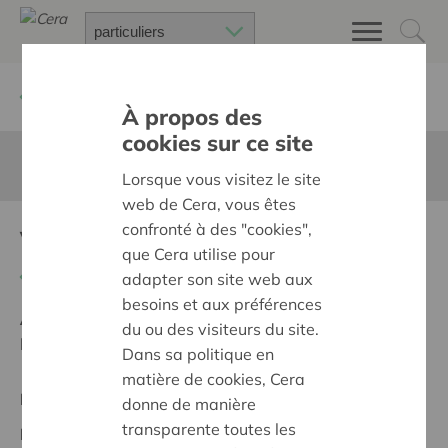
Retour à
Chercher un projet
À propos des
cookies sur ce site
Cette page n'est pas traduite en francais
Lorsque vous visitez le site
web de Cera, vous êtes
confronté à des "cookies",
Vitaliteitsdag
que Cera utilise pour
Retour
adapter son site web aux
besoins et aux préférences
Ambition:
Une société solidaire et respectueuse, sans
du ou des visiteurs du site.
barrières
Dans sa politique en
matière de cookies, Cera
Projet régional
donne de manière
transparente toutes les
Date de début:
11/02/2026