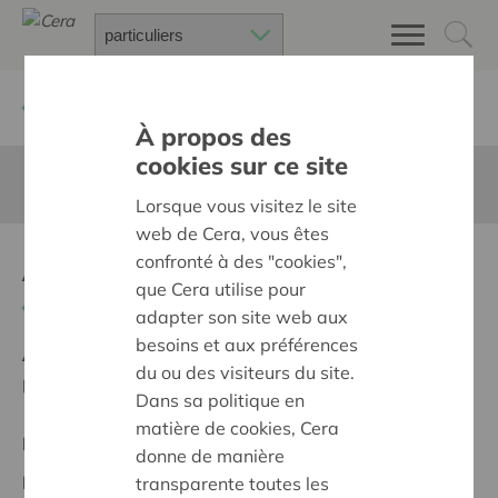
Retour à
Chercher un projet
À propos des
cookies sur ce site
Cette page n'est pas traduite en francais
Lorsque vous visitez le site
web de Cera, vous êtes
Aankoop muurtent
confronté à des "cookies",
que Cera utilise pour
Retour
adapter son site web aux
besoins et aux préférences
Ambition:
Des quartiers chaleureux et bienveillants
du ou des visiteurs du site.
pour tous
Dans sa politique en
matière de cookies, Cera
Projet régional
donne de manière
Date de début:
09/02/2026
transparente toutes les