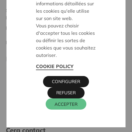
informations détaillées sur
Statut:
les cookies qu'elle utilise
Midden-Brabant
sur son site web.
Vous pouvez choisir
Date de décision:
09/02/2026
d'accepter tous les cookies
ou définir les sortes de
Décision:
Approuvé
cookies que vous souhaitez
autoriser.
Partenaire
COOKIE POLICY
Chiro Mik Mak Sterrebeek, Zeenstraat 84, 1933
CONFIGURER
ZAVENTEM
Email:
chirosterrebeek@gmail.com
REFUSER
Site internet:
chirosterrebeek.wixsite.com
ACCEPTER
Cera contact