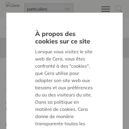
Retour à
Chercher un projet
À propos des
cookies sur ce site
Cette page n'est pas traduite en francais
Lorsque vous visitez le site
web de Cera, vous êtes
confronté à des "cookies",
Een dak van doek voor elk
que Cera utilise pour
kind
adapter son site web aux
besoins et aux préférences
Retour
du ou des visiteurs du site.
Ambition:
Une société solidaire et respectueuse, sans
Dans sa politique en
barrières
matière de cookies, Cera
donne de manière
transparente toutes les
Projet régional