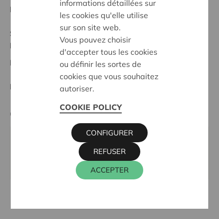
informations détaillées sur
Date de début:
12/02/2026
les cookies qu'elle utilise
sur son site web.
Statut:
Vous pouvez choisir
Noordwest-Brabant
d'accepter tous les cookies
Date de décision:
12/02/2026
ou définir les sortes de
cookies que vous souhaitez
Décision:
Approuvé
autoriser.
COOKIE POLICY
Cera contact
CONFIGURER
ALAIN BAECK
REFUSER
016 27 96 03
alain.baeck@cera.coop
ACCEPTER