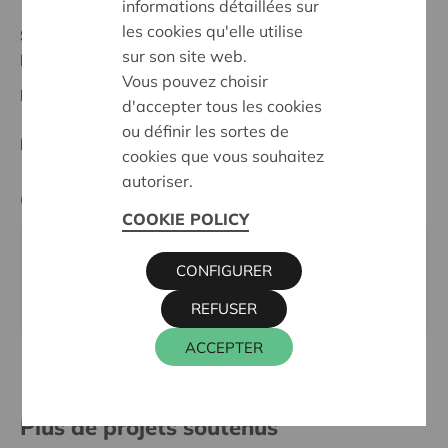
informations détaillées sur
les cookies qu'elle utilise
Statut:
sur son site web.
Namur
Vous pouvez choisir
Date de décision:
03/03/2026
d'accepter tous les cookies
ou définir les sortes de
Décision:
Approuvé
cookies que vous souhaitez
autoriser.
Cera contact
COOKIE POLICY
CHRISTOPHE KEVELAER
CONFIGURER
016 27 96 23
christophe.kevelaer@cera.coop
REFUSER
ACCEPTER
Plus de projets soutenus