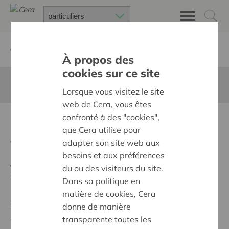
Retour à
Chercher un projet
À propos des
cookies sur ce site
Cette page n'est pas traduite en francais
Lorsque vous visitez le site
web de Cera, vous êtes
confronté à des "cookies",
Fraicheur des aliments
que Cera utilise pour
Retour
adapter son site web aux
besoins et aux préférences
Ambition:
Une société solidaire et respectueuse, sans
du ou des visiteurs du site.
barrières
Dans sa politique en
matière de cookies, Cera
Projet régional
donne de manière
transparente toutes les
Date de début:
03/03/2026