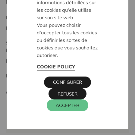
participer à part entière, égale et active à la société
informations détaillées sur
les cookies qu'elle utilise
sur son site web.
Projet régional
Vous pouvez choisir
Date de début:
11/05/2026
d'accepter tous les cookies
ou définir les sortes de
Statut:
cookies que vous souhaitez
Roeselare-Izegem
autoriser.
Date de décision:
11/05/2026
COOKIE POLICY
Décision:
Approuvé
CONFIGURER
Cera contact
REFUSER
ACCEPTER
WIM INGELS
016 27 96 46
wim.ingels@cera.coop