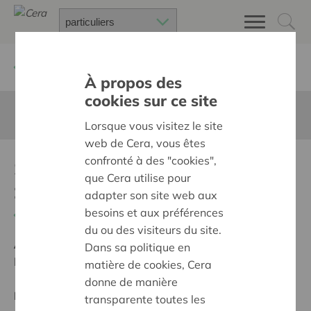
Retour à
Chercher un projet
À propos des
cookies sur ce site
Cette page n'est pas traduite en francais
Lorsque vous visitez le site
web de Cera, vous êtes
confronté à des "cookies",
Samen voor Miroâkels
que Cera utilise pour
zorgen
adapter son site web aux
besoins et aux préférences
Retour
du ou des visiteurs du site.
Ambition:
Une société solidaire et respectueuse, sans
Dans sa politique en
barrières
matière de cookies, Cera
donne de manière
Programme:
Offrir à tous les mêmes chances de
transparente toutes les