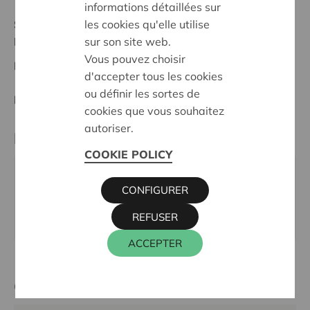
informations détaillées sur
les cookies qu'elle utilise
Statut:
sur son site web.
Dender-Zwalm
Vous pouvez choisir
Date de décision:
11/05/2026
d'accepter tous les cookies
ou définir les sortes de
Décision:
Approuvé
cookies que vous souhaitez
autoriser.
Partenaire
COOKIE POLICY
Rap op Stap kantoor Geraardsbergen, Boelarestraat
CONFIGURER
23, 9500 GERAARDSBERGEN
REFUSER
Email:
rapopstapgeraardsbergen@hotmail.com
ACCEPTER
Cera contact