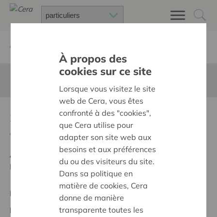
Retour à
Chercher un projet
À propos des
cookies sur ce site
Cette page n'est pas traduite en francais
Lorsque vous visitez le site
web de Cera, vous êtes
confronté à des "cookies",
Samen er voor gaan!
que Cera utilise pour
Retour
adapter son site web aux
besoins et aux préférences
Ambition:
Une société solidaire et respectueuse, sans
du ou des visiteurs du site.
barrières
Dans sa politique en
matière de cookies, Cera
Projet régional
donne de manière
transparente toutes les
Date de début:
11/05/2026