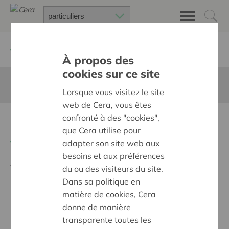
Retour à
Chercher un projet
À propos des
cookies sur ce site
Cette page n'est pas traduite en francais
Lorsque vous visitez le site
web de Cera, vous êtes
confronté à des "cookies",
Picknick Puyenbroeck
que Cera utilise pour
Retour
adapter son site web aux
besoins et aux préférences
Ambition:
Une société solidaire et respectueuse, sans
du ou des visiteurs du site.
barrières
Dans sa politique en
matière de cookies, Cera
Programme:
Offrir à tous les mêmes chances de
donne de manière
participer à part entière, égale et active à la société
transparente toutes les