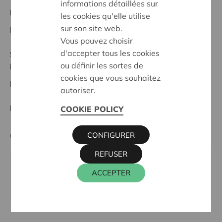
informations détaillées sur
Projet régional
les cookies qu'elle utilise
sur son site web.
Date de début:
07/05/2026
Vous pouvez choisir
d'accepter tous les cookies
Statut:
ou définir les sortes de
Lokeren-Dendermonde
cookies que vous souhaitez
Date de décision:
07/05/2026
autoriser.
Décision:
Approuvé
COOKIE POLICY
Cera contact
CONFIGURER
REFUSER
ALAIN BAECK
ACCEPTER
016 27 96 03
alain.baeck@cera.coop