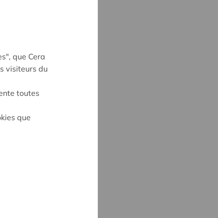
es", que Cera
s visiteurs du
ente toutes
okies que
UYNE
4
ne@cera.coop