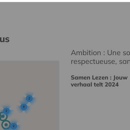
nus
Ambition : Une soc
respectueuse, san
Samen Lezen : Jouw
verhaal telt 2024
2
8
2
2