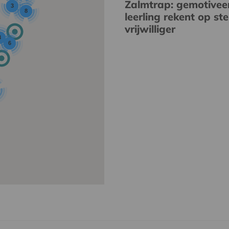
Zalmtrap: gemotivee
3
8
leerling rekent op st
vrijwilliger
3
6