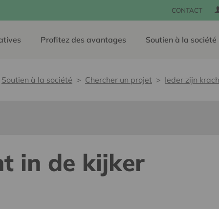
CONTACT
atives
Profitez des avantages
Soutien à la société
Soutien à la société
Chercher un projet
Ieder zijn krach
t in de kijker
e, sans barrières