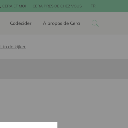
FR
CERA ET MOI
CERA PRÈS DE CHEZ VOUS
Codécider
À propos de Cera
t in de kijker