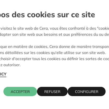
and
os des cookies sur ce site
e décision:
05/05/2026
visitez le site web de Cera, vous êtes confronté à des "cooki
on:
Approuvé
adapter son site web aux besoins et aux préférences du ou de
ique en matière de cookies, Cera donne de manière transpar
ns détaillées sur les cookies qu'elle utilise sur son site web.
Cera contact
hoisir d'accepter tous les cookies ou définir les sortes de co
z autoriser.
NDAAL
ICY
KRIS DEBR
016 27 96 7
ACCEPTER
REFUSER
CONFIGURER
kris.debruy