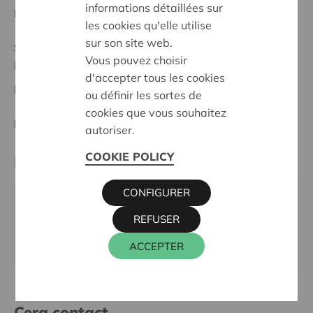
informations détaillées sur
Date de début:
06/05/2026
les cookies qu'elle utilise
sur son site web.
Statut:
Vous pouvez choisir
Mechelen - Klein-Brabant
d'accepter tous les cookies
Date de décision:
06/05/2026
ou définir les sortes de
cookies que vous souhaitez
Décision:
Approuvé
autoriser.
COOKIE POLICY
Partenaire
CONFIGURER
SJARABANG, HOVIUSSTRAAT 2, 2800 MECHELEN
REFUSER
Téléphone:
015 63 96 14
Site internet:
www.sjarabangvzw.be
ACCEPTER
Cera contact