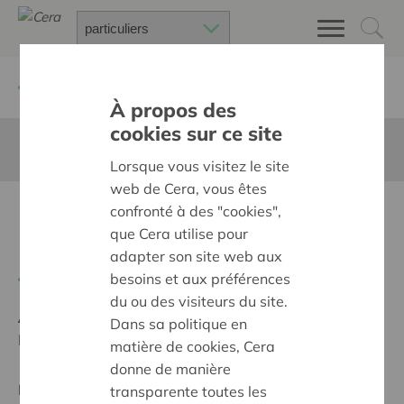
Retour à
Chercher un projet
À propos des
cookies sur ce site
Cette page n'est pas traduite en francais
Lorsque vous visitez le site
web de Cera, vous êtes
LAAT INCLUSIE LUIDER
confronté à des "cookies",
que Cera utilise pour
KLINKEN!
adapter son site web aux
besoins et aux préférences
Retour
du ou des visiteurs du site.
Ambition:
Une société solidaire et respectueuse, sans
Dans sa politique en
barrières
matière de cookies, Cera
donne de manière
Projet régional
transparente toutes les