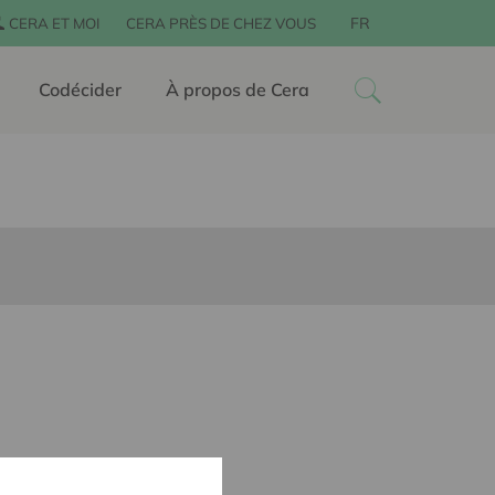
FR
CERA ET MOI
CERA PRÈS DE CHEZ VOUS
Codécider
À propos de Cera