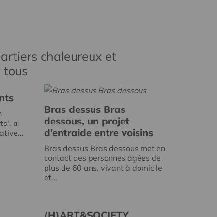
artiers chaleureux et
r tous
nts
Bras dessus Bras
n
dessous, un projet
ts', a
d’entraide entre voisins
tive...
Bras dessus Bras dessous met en
contact des personnes âgées de
plus de 60 ans, vivant à domicile
et...
(H)ART&SOCIETY