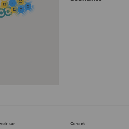
20
2
12
2
11
7
voir sur
Cera et