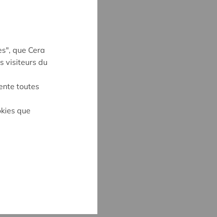
es", que Cera
s visiteurs du
ente toutes
okies que