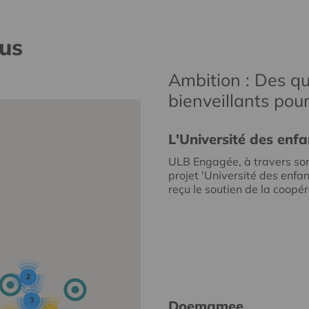
nus
Ambition : Des qu
bienveillants pou
L'Université des enfa
ULB Engagée, à travers so
projet 'Université des enfan
reçu le soutien de la coopéra
2
3
Doemamee