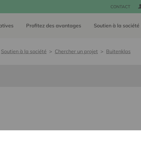
CONTACT
atives
Profitez des avantages
Soutien à la société
Soutien à la société
Chercher un projet
Buitenklas
lants pour tous