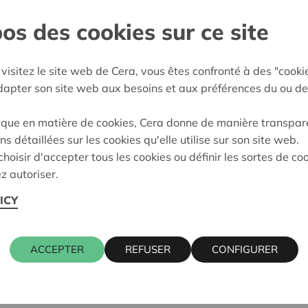
os des cookies sur ce site
Limburg
e décision:
07/05/2026
visitez le site web de Cera, vous êtes confronté à des "cooki
adapter son site web aux besoins et aux préférences du ou de
on:
Approuvé
ique en matière de cookies, Cera donne de manière transpar
ns détaillées sur les cookies qu'elle utilise sur son site web.
hoisir d'accepter tous les cookies ou définir les sortes de co
z autoriser.
ICY
ACCEPTER
REFUSER
CONFIGURER