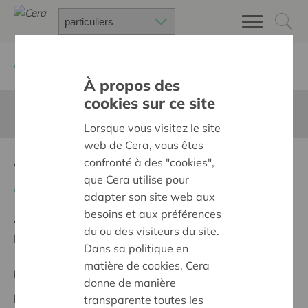
Retour à
Chercher un projet
À propos des
cookies sur ce site
Cette page n'est pas traduite en francais
Lorsque vous visitez le site
web de Cera, vous êtes
fietskoerier
confronté à des "cookies",
que Cera utilise pour
Retour
adapter son site web aux
besoins et aux préférences
Ambition:
Des quartiers chaleureux et bienveillants
du ou des visiteurs du site.
pour tous
Dans sa politique en
matière de cookies, Cera
Projet régional
donne de manière
Date de début:
06/05/2026
transparente toutes les