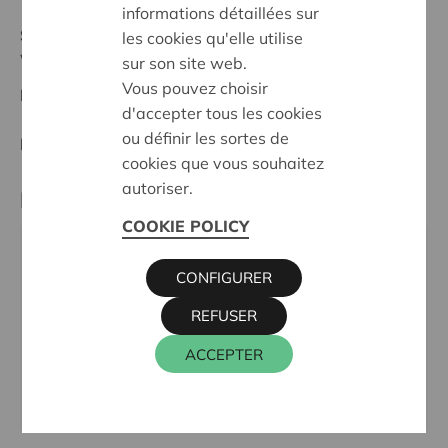
informations détaillées sur
Statut:
les cookies qu'elle utilise
Waasland
sur son site web.
Vous pouvez choisir
Date de décision:
06/05/2026
d'accepter tous les cookies
ou définir les sortes de
Décision:
Approuvé
cookies que vous souhaitez
autoriser.
Partenaire
COOKIE POLICY
OXFAM WERELDWINKELS SINT-NIKLAAS,
CONFIGURER
HEISTRAAT 115C, 9100 SINT-NIKLAAS
Téléphone:
03/776 64 28
REFUSER
Email:
vzw.oww.sintniklaas@gmail.com
ACCEPTER
Site internet:
https://oxfambelgie.be/winkels/sint-
niklaas