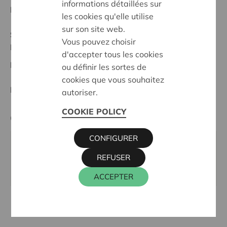
informations détaillées sur
Date de début:
11/05/2026
les cookies qu'elle utilise
sur son site web.
Statut:
Vous pouvez choisir
Dender-Zwalm
d'accepter tous les cookies
Date de décision:
11/05/2026
ou définir les sortes de
cookies que vous souhaitez
Décision:
Approuvé
autoriser.
COOKIE POLICY
Cera contact
CONFIGURER
ALAIN BAECK
REFUSER
016 27 96 03
alain.baeck@cera.coop
ACCEPTER