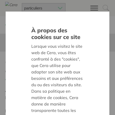
Retour à
Chercher un projet
À propos des
cookies sur ce site
Cette page n'est pas traduite en francais
Lorsque vous visitez le site
web de Cera, vous êtes
confronté à des "cookies",
Groene dorps
que Cera utilise pour
ontmoetingsplek
adapter son site web aux
besoins et aux préférences
Retour
du ou des visiteurs du site.
Ambition:
Des quartiers chaleureux et bienveillants
Dans sa politique en
pour tous
matière de cookies, Cera
donne de manière
transparente toutes les
Projet régional