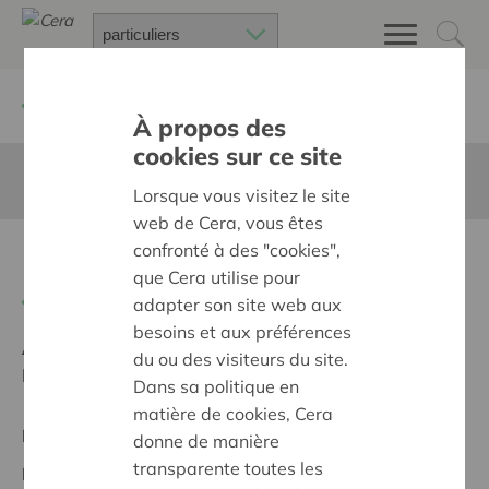
Retour à
Chercher un projet
À propos des
cookies sur ce site
Cette page n'est pas traduite en francais
Lorsque vous visitez le site
web de Cera, vous êtes
confronté à des "cookies",
Leren zonder drempels
que Cera utilise pour
Retour
adapter son site web aux
besoins et aux préférences
Ambition:
Une société solidaire et respectueuse, sans
du ou des visiteurs du site.
barrières
Dans sa politique en
matière de cookies, Cera
Projet régional
donne de manière
transparente toutes les
Date de début:
12/05/2026