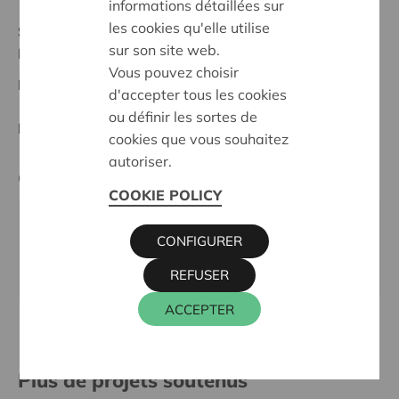
informations détaillées sur
les cookies qu'elle utilise
Statut:
sur son site web.
Noord-Limburg
Vous pouvez choisir
Date de décision:
12/05/2026
d'accepter tous les cookies
ou définir les sortes de
Décision:
Approuvé
cookies que vous souhaitez
autoriser.
Cera contact
COOKIE POLICY
KRIS DEBRUYNE
CONFIGURER
016 27 96 74
kris.debruyne@cera.coop
REFUSER
ACCEPTER
Plus de projets soutenus