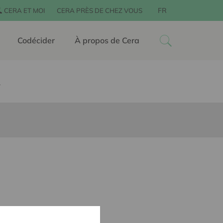
FR
CERA ET MOI
CERA PRÈS DE CHEZ VOUS
Codécider
À propos de Cera
!