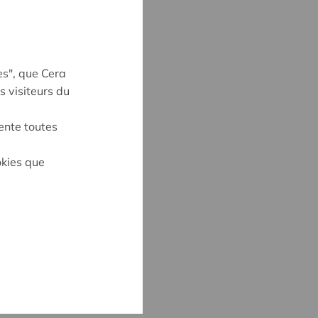
es", que Cera
s visiteurs du
ente toutes
okies que