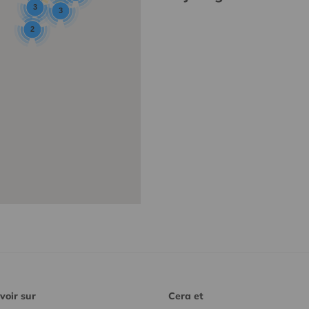
3
3
2
voir sur
Cera et