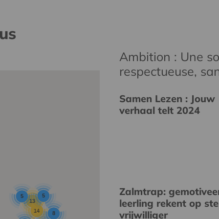
nus
Ambition : Une soc
respectueuse, san
Samen Lezen : Jouw
verhaal telt 2024
Zalmtrap: gemotivee
5
5
leerling rekent op st
13
14
vrijwilliger
8