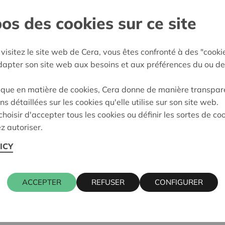
os des cookies sur ce site
-Limburg
e décision:
13/10/2026
visitez le site web de Cera, vous êtes confronté à des "cooki
adapter son site web aux besoins et aux préférences du ou de
on:
En demande
ique en matière de cookies, Cera donne de manière transpar
ns détaillées sur les cookies qu'elle utilise sur son site web.
hoisir d'accepter tous les cookies ou définir les sortes de co
z autoriser.
ICY
ACCEPTER
REFUSER
CONFIGURER