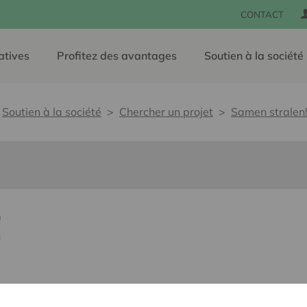
CONTACT
atives
Profitez des avantages
Soutien à la société
Soutien à la société
Chercher un projet
Samen stralen
!
e, sans barrières