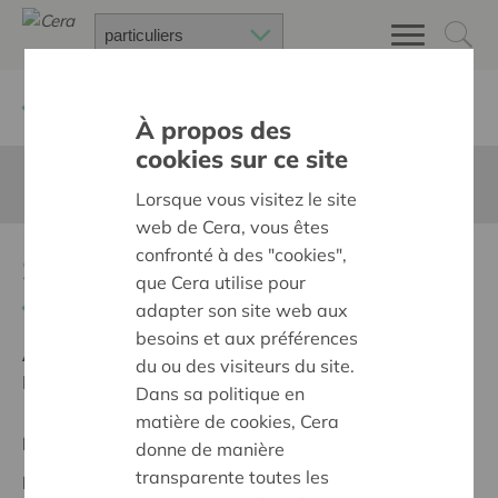
Retour à
Chercher un projet
À propos des
cookies sur ce site
Cette page n'est pas traduite en francais
Lorsque vous visitez le site
web de Cera, vous êtes
confronté à des "cookies",
Samentuin Raak-Wijveld
que Cera utilise pour
Retour
adapter son site web aux
besoins et aux préférences
Ambition:
Une société solidaire et respectueuse, sans
du ou des visiteurs du site.
barrières
Dans sa politique en
matière de cookies, Cera
Projet régional
donne de manière
transparente toutes les
Date de début:
19/05/2026