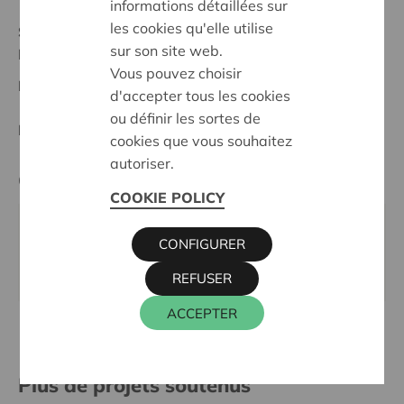
informations détaillées sur
les cookies qu'elle utilise
Statut:
sur son site web.
Mortsel-Rupel
Vous pouvez choisir
Date de décision:
19/05/2026
d'accepter tous les cookies
ou définir les sortes de
Décision:
Approuvé
cookies que vous souhaitez
autoriser.
Cera contact
COOKIE POLICY
KRIS DEBRUYNE
CONFIGURER
016 27 96 74
kris.debruyne@cera.coop
REFUSER
ACCEPTER
Plus de projets soutenus