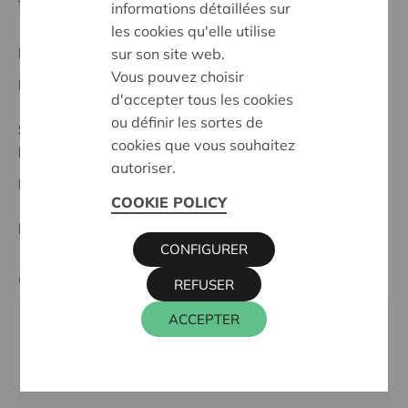
forts, avec des voisins bienveillants
informations détaillées sur
les cookies qu'elle utilise
Projet régional
sur son site web.
Vous pouvez choisir
Date de début:
20/05/2026
d'accepter tous les cookies
ou définir les sortes de
Statut:
cookies que vous souhaitez
Ieper-Poperinge
autoriser.
Date de décision:
20/05/2026
COOKIE POLICY
Décision:
Approuvé
CONFIGURER
Cera contact
REFUSER
ACCEPTER
WIM INGELS
016 27 96 46
wim.ingels@cera.coop