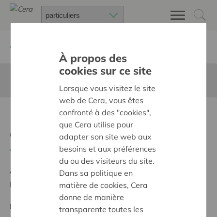
Retour à
Chercher un projet
À propos des
cookies sur ce site
Cette page n'est pas traduite en francais
Lorsque vous visitez le site
web de Cera, vous êtes
confronté à des "cookies",
Natuurlijke schaduw +
que Cera utilise pour
afdak
adapter son site web aux
besoins et aux préférences
Retour
du ou des visiteurs du site.
Ambition:
Des quartiers chaleureux et bienveillants
Dans sa politique en
pour tous
matière de cookies, Cera
donne de manière
Programme:
Construire des villages et des quartiers
transparente toutes les