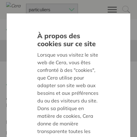
Retour à
Chercher un projet
À propos des
cookies sur ce site
Cette page n'est pas traduite en francais
Lorsque vous visitez le site
web de Cera, vous êtes
confronté à des "cookies",
L'asile de nos pensées
que Cera utilise pour
Retour
adapter son site web aux
besoins et aux préférences
Ambition:
Une société solidaire et respectueuse, sans
du ou des visiteurs du site.
barrières
Dans sa politique en
matière de cookies, Cera
Projet régional
donne de manière
transparente toutes les
Date de début:
19/05/2026