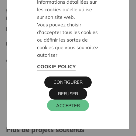
informations détaillées sur
les cookies qu'elle utilise
Statut:
sur son site web.
Namur
Vous pouvez choisir
Date de décision:
19/05/2026
d'accepter tous les cookies
ou définir les sortes de
Décision:
Approuvé
cookies que vous souhaitez
autoriser.
Cera contact
COOKIE POLICY
CHRISTOPHE KEVELAER
CONFIGURER
016 27 96 23
christophe.kevelaer@cera.coop
REFUSER
ACCEPTER
Plus de projets soutenus