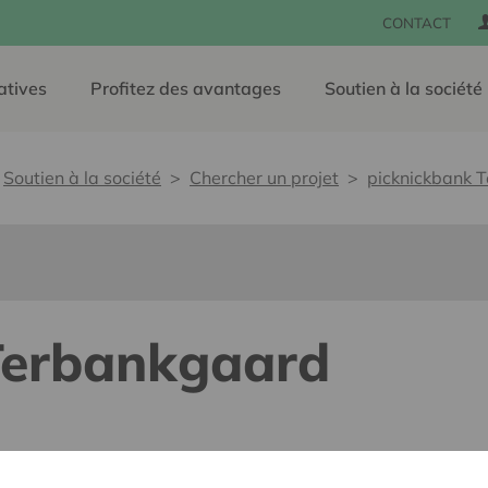
CONTACT
atives
Profitez des avantages
Soutien à la société
Soutien à la société
Chercher un projet
picknickbank 
Terbankgaard
lants pour tous