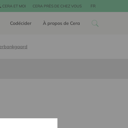
FR
CERA ET MOI
CERA PRÈS DE CHEZ VOUS
Codécider
À propos de Cera
Terbankgaard