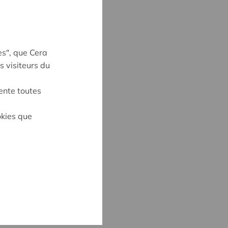
es", que Cera
s visiteurs du
ente toutes
okies que