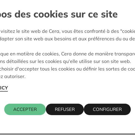
os des cookies sur ce site
n
e décision:
04/05/2026
visitez le site web de Cera, vous êtes confronté à des "cooki
adapter son site web aux besoins et aux préférences du ou de
on:
Approuvé
ique en matière de cookies, Cera donne de manière transpar
ns détaillées sur les cookies qu'elle utilise sur son site web.
hoisir d'accepter tous les cookies ou définir les sortes de co
z autoriser.
ICY
ACCEPTER
REFUSER
CONFIGURER