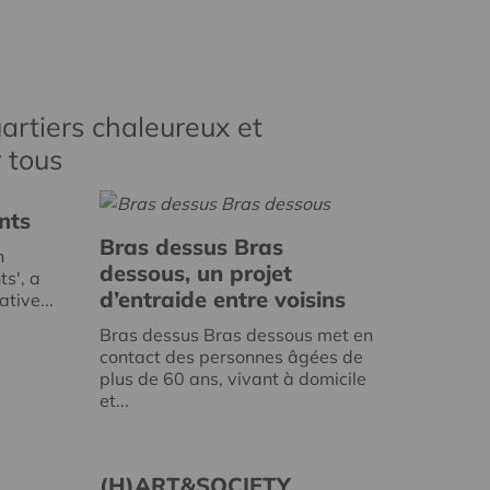
artiers chaleureux et
r tous
nts
Bras dessus Bras
n
dessous, un projet
ts', a
d’entraide entre voisins
tive...
Bras dessus Bras dessous met en
contact des personnes âgées de
plus de 60 ans, vivant à domicile
et...
(H)ART&SOCIETY