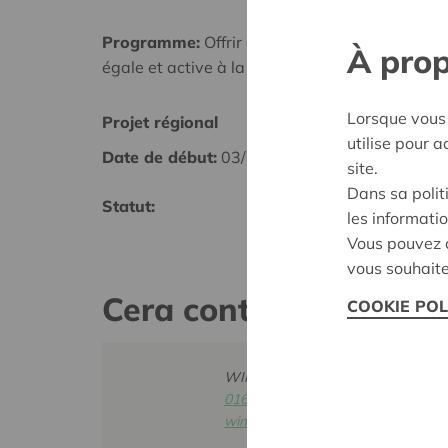
Programme:
Offrir à tous les mêmes chances d
À prop
égale et active à la société
Lorsque vous 
Projet régional
Ware
utilise pour 
Date de début:
03/06/2026
Date d
site.
Dans sa polit
Statut:
Décisi
les informatio
Vous pouvez c
vous souhaite
Cera contact
COOKIE POL
WIM INGELS
016 27 96 46
wim.ingels@cera.coop