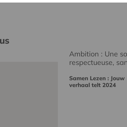
nus
Ambition : Une soc
respectueuse, san
Samen Lezen : Jouw
verhaal telt 2024