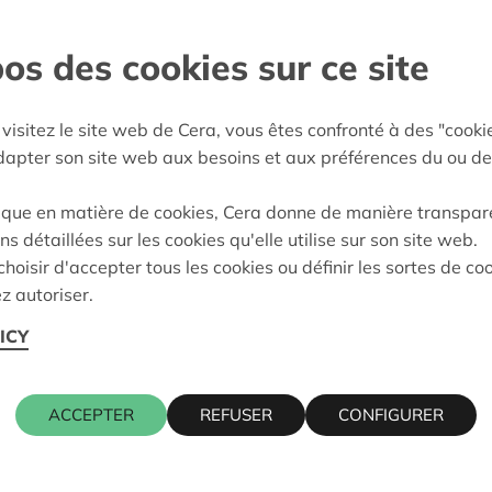
e participer à part entière,
os des cookies sur ce site
visitez le site web de Cera, vous êtes confronté à des "cooki
gem
adapter son site web aux besoins et aux préférences du ou de
e décision:
03/06/2026
ique en matière de cookies, Cera donne de manière transpar
on:
Approuvé
ns détaillées sur les cookies qu'elle utilise sur son site web.
hoisir d'accepter tous les cookies ou définir les sortes de co
z autoriser.
ICY
ACCEPTER
REFUSER
CONFIGURER