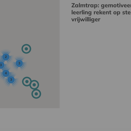
Zalmtrap: gemotivee
leerling rekent op st
vrijwilliger
2
3
3
4
3