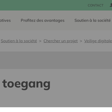
CONTACT
atives
Profitez des avantages
Soutien à la société
Soutien à la société
Chercher un projet
Veilige digita
e toegang
e, sans barrières