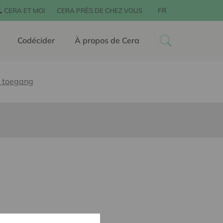
FR
CERA ET MOI
CERA PRÈS DE CHEZ VOUS
Codécider
À propos de Cera
le toegang