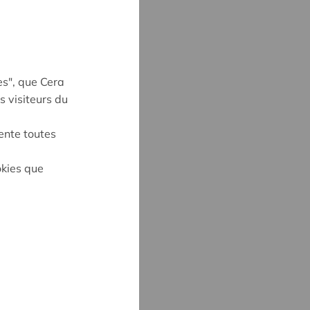
es", que Cera
s visiteurs du
ente toutes
okies que