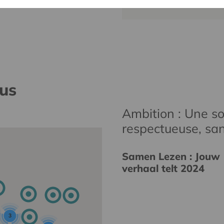
nus
Ambition : Une soc
respectueuse, san
Samen Lezen : Jouw
verhaal telt 2024
3