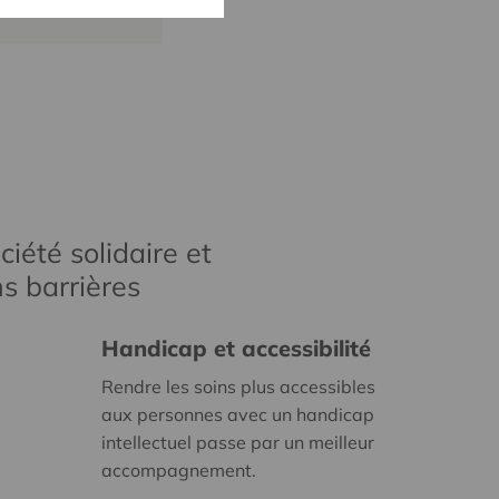
iété solidaire et
s barrières
Handicap et accessibilité
Rendre les soins plus accessibles
aux personnes avec un handicap
intellectuel passe par un meilleur
accompagnement.