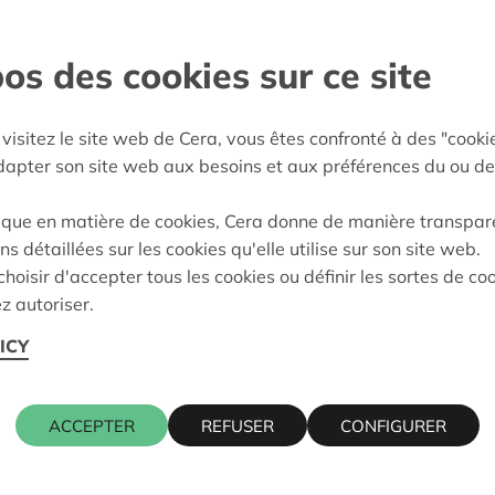
e participer à part entière,
os des cookies sur ce site
sland
visitez le site web de Cera, vous êtes confronté à des "cooki
adapter son site web aux besoins et aux préférences du ou de
e décision:
04/06/2026
ique en matière de cookies, Cera donne de manière transpar
on:
Approuvé
ns détaillées sur les cookies qu'elle utilise sur son site web.
hoisir d'accepter tous les cookies ou définir les sortes de co
z autoriser.
Cera contact
ICY
9900 EEKLO
ACCEPTER
REFUSER
CONFIGURER
WIM INGEL
016 27 96 4
wim.ingels@