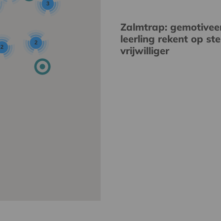
3
Zalmtrap: gemotivee
leerling rekent op st
2
2
vrijwilliger