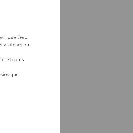
es", que Cera
s visiteurs du
ente toutes
okies que
S
6
cera.coop