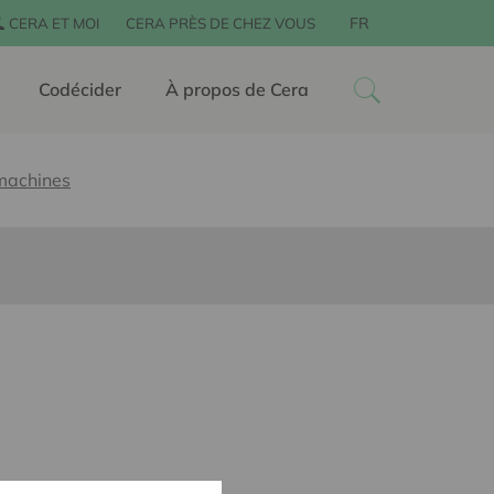
FR
CERA ET MOI
CERA PRÈS DE CHEZ VOUS
Codécider
À propos de Cera
machines