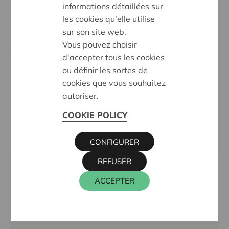
informations détaillées sur
Projet régional
les cookies qu'elle utilise
Date de début:
04/06/2026
sur son site web.
Vous pouvez choisir
Statut:
d'accepter tous les cookies
Meetjesland
ou définir les sortes de
cookies que vous souhaitez
Date de décision:
04/06/2026
autoriser.
Décision:
Approuvé
COOKIE POLICY
Partenaire
CONFIGURER
REFUSER
TANDERUIS vzw, Visstraat 14, 9900 EEKLO
ACCEPTER
Téléphone:
09 228 18 33
Email:
info@thuisbegeleidingautisme.be
Site internet:
www.tanderuis.be