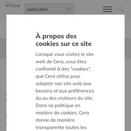
Retour à
Chercher un projet
À propos des
cookies sur ce site
Cette page n'est pas traduite en francais
Lorsque vous visitez le site
web de Cera, vous êtes
Solidariteitsfonds
confronté à des "cookies",
que Cera utilise pour
Retour
adapter son site web aux
besoins et aux préférences
Ambition:
Une société solidaire et respectueuse, sans
du ou des visiteurs du site.
barrières
Dans sa politique en
matière de cookies, Cera
Programme:
Offrir à tous les mêmes chances de
donne de manière
participer à part entière, égale et active à la société
transparente toutes les