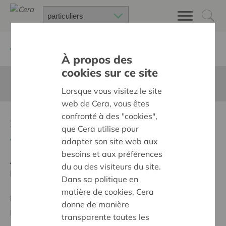
Retour à
Chercher un projet
À propos des
cookies sur ce site
Cette page n'est pas traduite en francais
Lorsque vous visitez le site
web de Cera, vous êtes
confronté à des "cookies",
zakboekje wegwijs
que Cera utilise pour
Retour
adapter son site web aux
besoins et aux préférences
Ambition:
Une société solidaire et respectueuse, sans
du ou des visiteurs du site.
barrières
Dans sa politique en
matière de cookies, Cera
Programme:
Offrir à tous les mêmes chances de
donne de manière
participer à part entière, égale et active à la société
transparente toutes les