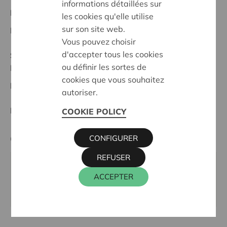
informations détaillées sur
Projet régional
les cookies qu'elle utilise
sur son site web.
Date de début:
16/04/2026
Vous pouvez choisir
d'accepter tous les cookies
Statut:
ou définir les sortes de
Meetjesland
cookies que vous souhaitez
Date de décision:
04/06/2026
autoriser.
Décision:
Refusé
COOKIE POLICY
Cera contact
CONFIGURER
REFUSER
WIM INGELS
ACCEPTER
016 27 96 46
wim.ingels@cera.coop