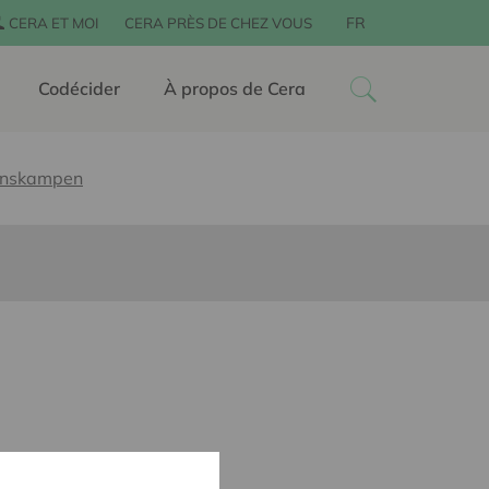
FR
CERA ET MOI
CERA PRÈS DE CHEZ VOUS
Codécider
À propos de Cera
inskampen