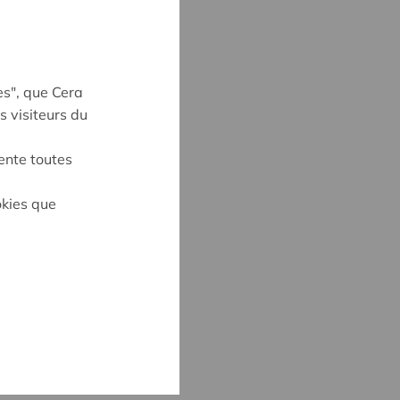
es", que Cera
s visiteurs du
ente toutes
okies que