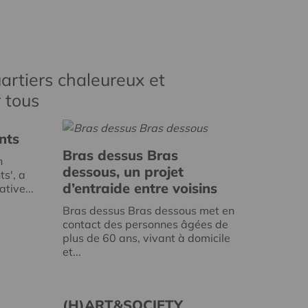
artiers chaleureux et
r tous
nts
Bras dessus Bras
n
dessous, un projet
ts', a
d’entraide entre voisins
tive...
Bras dessus Bras dessous met en
contact des personnes âgées de
plus de 60 ans, vivant à domicile
et...
(H)ART&SOCIETY