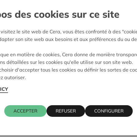
os des cookies sur ce site
Mol
e décision:
12/05/2026
visitez le site web de Cera, vous êtes confronté à des "cooki
adapter son site web aux besoins et aux préférences du ou de
on:
Approuvé
ique en matière de cookies, Cera donne de manière transpar
ns détaillées sur les cookies qu'elle utilise sur son site web.
hoisir d'accepter tous les cookies ou définir les sortes de co
z autoriser.
ICY
ACCEPTER
REFUSER
CONFIGURER