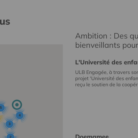
nus
Ambition : Des qu
bienveillants pou
L'Université des enfa
ULB Engagée, à travers so
projet 'Université des enfan
reçu le soutien de la coopéra
5
4
3
Doemamee
2