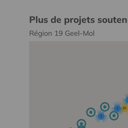
Plus de projets soute
Région 19 Geel-Mol
10
2
5