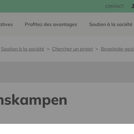
CONTACT
atives
Profitez des avantages
Soutien à la société
Soutien à la société
Chercher un projet
Begeleide gez
inskampen
lants pour tous