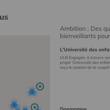
nus
Ambition : Des qu
bienveillants pou
L'Université des enfa
ULB Engagée, à travers so
projet 'Université des enfan
reçu le soutien de la coopéra
7
4
Doemamee