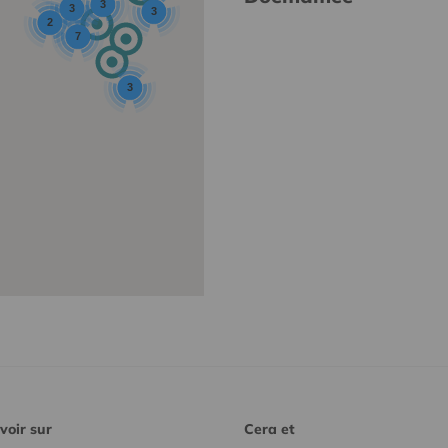
3
3
3
2
7
3
voir sur
Cera et