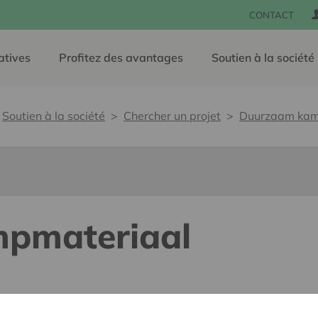
CONTACT
atives
Profitez des avantages
Soutien à la société
Soutien à la société
Chercher un projet
Duurzaam kam
pmateriaal
lants pour tous