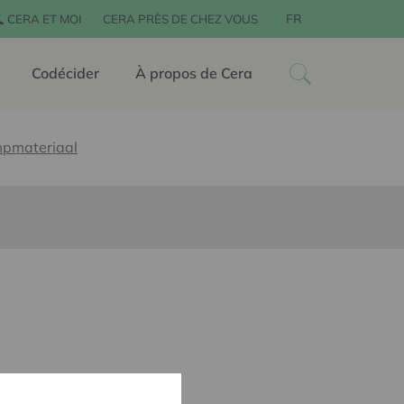
FR
CERA ET MOI
CERA PRÈS DE CHEZ VOUS
Codécider
À propos de Cera
pmateriaal