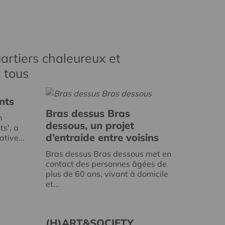
artiers chaleureux et
r tous
nts
Bras dessus Bras
n
dessous, un projet
ts', a
d’entraide entre voisins
tive...
Bras dessus Bras dessous met en
contact des personnes âgées de
plus de 60 ans, vivant à domicile
et...
(H)ART&SOCIETY