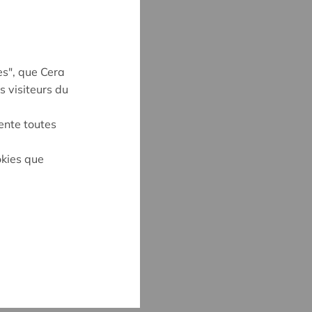
es", que Cera
s visiteurs du
ente toutes
okies que