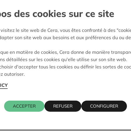
os des cookies sur ce site
and
e décision:
11/05/2026
visitez le site web de Cera, vous êtes confronté à des "cooki
adapter son site web aux besoins et aux préférences du ou de
on:
Approuvé
ique en matière de cookies, Cera donne de manière transpar
ns détaillées sur les cookies qu'elle utilise sur son site web.
hoisir d'accepter tous les cookies ou définir les sortes de co
z autoriser.
ICY
ACCEPTER
REFUSER
CONFIGURER