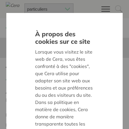
Retour à
Chercher un projet
À propos des
cookies sur ce site
Cette page n'est pas traduite en francais
Lorsque vous visitez le site
web de Cera, vous êtes
confronté à des "cookies",
Tentenkamp
que Cera utilise pour
Retour
adapter son site web aux
besoins et aux préférences
Ambition:
Des quartiers chaleureux et bienveillants
du ou des visiteurs du site.
pour tous
Dans sa politique en
matière de cookies, Cera
Projet régional
donne de manière
transparente toutes les
Date de début:
20/05/2026