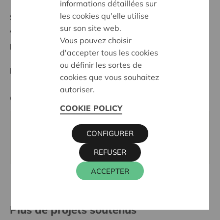
informations détaillées sur
les cookies qu'elle utilise
Statut:
sur son site web.
Antwerpen
Vous pouvez choisir
Date de décision:
20/05/2026
d'accepter tous les cookies
ou définir les sortes de
Décision:
Approuvé
cookies que vous souhaitez
autoriser.
Cera contact
COOKIE POLICY
KRIS DEBRUYNE
CONFIGURER
016 27 96 74
kris.debruyne@cera.coop
REFUSER
ACCEPTER
Plus de projets soutenus