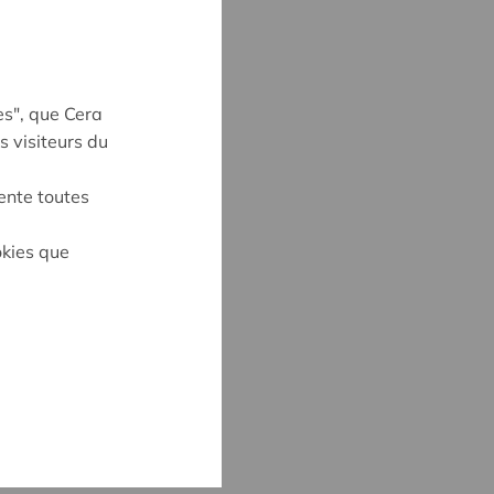
es", que Cera
s visiteurs du
ente toutes
okies que