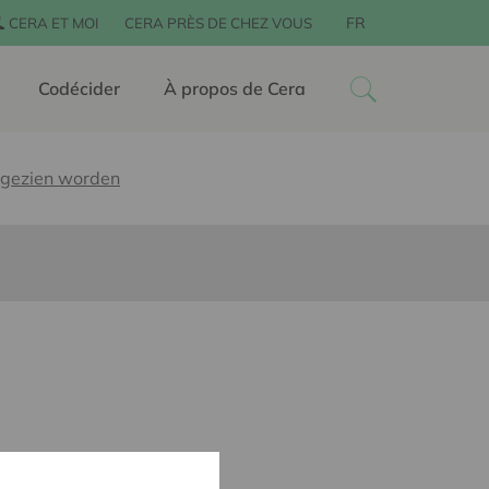
FR
CERA ET MOI
CERA PRÈS DE CHEZ VOUS
Codécider
À propos de Cera
 gezien worden