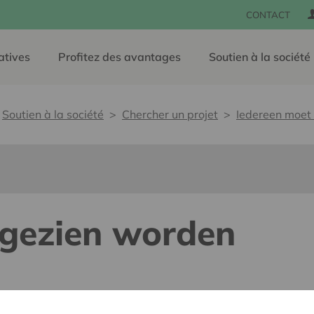
CONTACT
atives
Profitez des avantages
Soutien à la société
Soutien à la société
Chercher un projet
Iedereen moet
 gezien worden
e, sans barrières