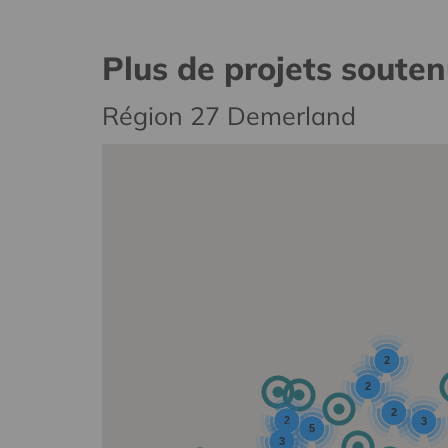
Plus de projets soute
Région 27 Demerland
2
2
2
2
3
5
3