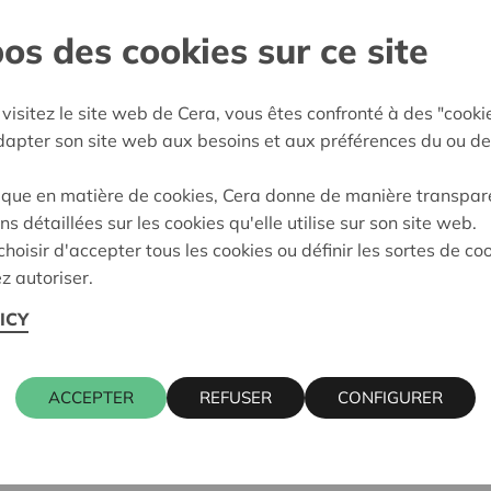
os des cookies sur ce site
land
e décision:
21/05/2026
visitez le site web de Cera, vous êtes confronté à des "cooki
adapter son site web aux besoins et aux préférences du ou de
on:
Approuvé
ique en matière de cookies, Cera donne de manière transpar
ns détaillées sur les cookies qu'elle utilise sur son site web.
hoisir d'accepter tous les cookies ou définir les sortes de co
z autoriser.
ICY
ACCEPTER
REFUSER
CONFIGURER