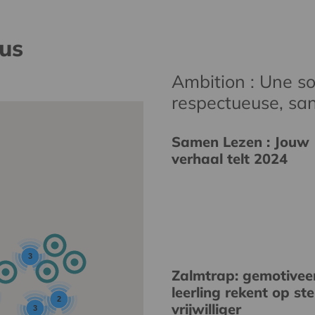
nus
Ambition : Une soc
respectueuse, san
Samen Lezen : Jouw
verhaal telt 2024
3
Zalmtrap: gemotivee
leerling rekent op st
2
vrijwilliger
3