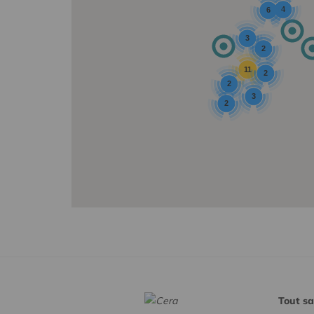
4
6
3
2
11
2
2
3
2
Tout sa