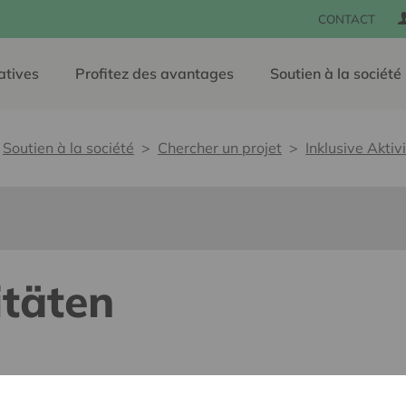
CONTACT
atives
Profitez des avantages
Soutien à la société
Soutien à la société
Chercher un projet
Inklusive Aktiv
itäten
e, sans barrières