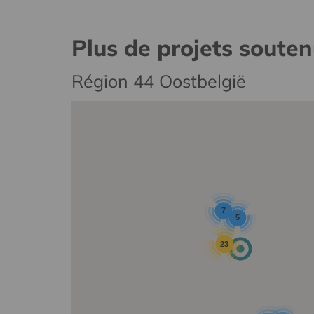
Plus de projets soute
Région 44 Oostbelgië
7
5
23