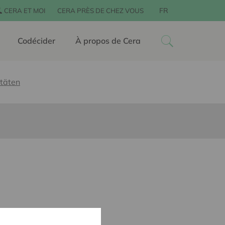
FR
CERA ET MOI
CERA PRÈS DE CHEZ VOUS
Codécider
À propos de Cera
itäten