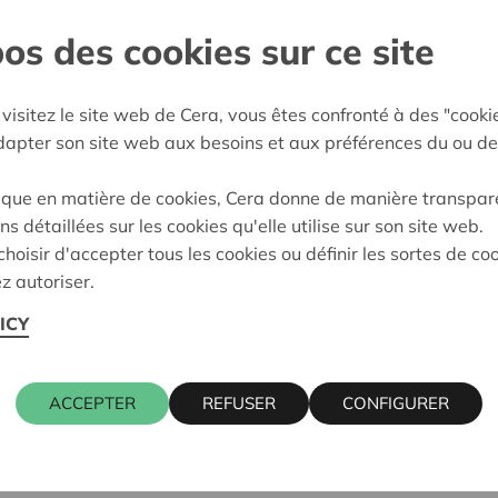
os des cookies sur ce site
gien
e décision:
04/06/2026
visitez le site web de Cera, vous êtes confronté à des "cooki
adapter son site web aux besoins et aux préférences du ou de
on:
En demande
ique en matière de cookies, Cera donne de manière transpar
ns détaillées sur les cookies qu'elle utilise sur son site web.
hoisir d'accepter tous les cookies ou définir les sortes de co
z autoriser.
ICY
ACCEPTER
REFUSER
CONFIGURER