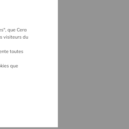
es", que Cera
s visiteurs du
ente toutes
okies que