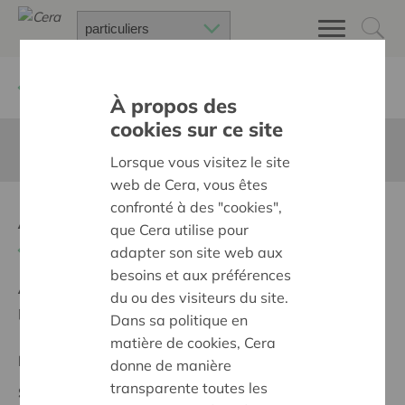
Retour à
Chercher un projet
À propos des
cookies sur ce site
Cette page n'est pas traduite en francais
Lorsque vous visitez le site
web de Cera, vous êtes
confronté à des "cookies",
Ankauf B-Bass Koffer
que Cera utilise pour
Retour
adapter son site web aux
besoins et aux préférences
Ambition:
Des quartiers chaleureux et bienveillants
du ou des visiteurs du site.
pour tous
Dans sa politique en
matière de cookies, Cera
Projet régional
donne de manière
transparente toutes les
Statut: