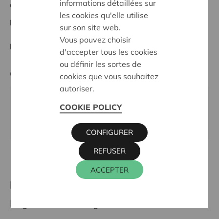
informations détaillées sur
Ostbelgien
les cookies qu'elle utilise
Date de décision:
04/06/2026
sur son site web.
Vous pouvez choisir
Décision:
En demande
d'accepter tous les cookies
ou définir les sortes de
Cera contact
cookies que vous souhaitez
autoriser.
KRIS DEBRUYNE
COOKIE POLICY
016 27 96 74
kris.debruyne@cera.coop
CONFIGURER
REFUSER
ACCEPTER
Plus de projets soutenus
Région 44 Oostbelgië