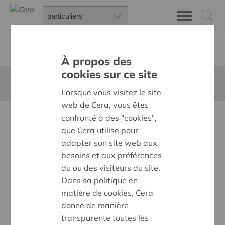
Retour à
Chercher un projet
À propos des
cookies sur ce site
Cette page n'est pas traduite en francais
Lorsque vous visitez le site
web de Cera, vous êtes
Geschichte sichtbar machen
confronté à des "cookies",
que Cera utilise pour
Retour
adapter son site web aux
besoins et aux préférences
Ambition:
Des quartiers chaleureux et bienveillants
du ou des visiteurs du site.
pour tous
Dans sa politique en
matière de cookies, Cera
Projet régional
donne de manière
transparente toutes les
Statut: