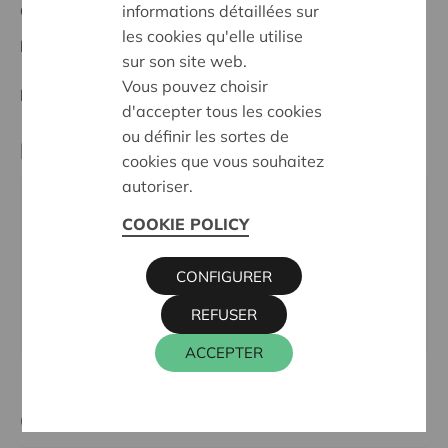
informations détaillées sur
Ostbelgien
les cookies qu'elle utilise
Date de décision:
04/06/2026
sur son site web.
Vous pouvez choisir
Décision:
En demande
d'accepter tous les cookies
ou définir les sortes de
Partenaire
cookies que vous souhaitez
autoriser.
KGL. GESCHICHTS-UND MUSEUMVEREIN,
COOKIE POLICY
SCHWARZER WEG 6, 4780 SANKT VITH
Téléphone:
080229209
CONFIGURER
Email:
info@zvs.be
REFUSER
Site internet:
https://www.zvs.be/
ACCEPTER
Cera contact