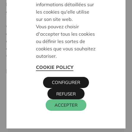
informations détaillées sur
l’expertise de tous et, ensemble, nous atteignons un
les cookies qu'elle utilise
groupe cible plus large.
sur son site web.
Cera collabore de manière privilégiée avec plusieurs
Vous pouvez choisir
organisations. Celles-ci s'engagent à mettre en œuvre
d'accepter tous les cookies
dans un cadre défini plusieurs projets et initiatives
ou définir les sortes de
contribuant à la réalisation des objectifs sociétaux de
cookies que vous souhaitez
Cera.
autoriser.
COOKIE POLICY
Les partenaires privilégiés de Cera sont :
CONFIGURER
REFUSER
ACCEPTER
Partnerschap Cera-
Boerenbond 2023-2025