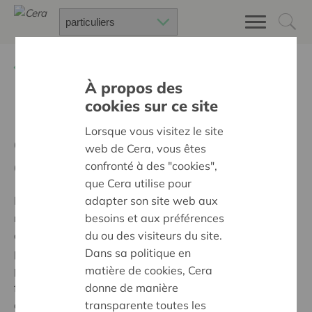
Retour à
National
À propos des
cookies sur ce site
Les partenaires privilégiés
Lorsque vous visitez le site
de la contribution sociétale
web de Cera, vous êtes
de Cera
confronté à des "cookies",
que Cera utilise pour
adapter son site web aux
L'innovation et le développement durable jouent un
besoins et aux préférences
rôle important dans le soutien de Cera. Et cela va au-
du ou des visiteurs du site.
delà du soutien apportés aux projets individuels. C'est
Dans sa politique en
pourquoi Cera collabore structurellement avec
matière de cookies, Cera
plusieurs partenaires privilégiés à long terme. Ce
donne de manière
faisant, Cera fait un meilleur usage des moyens mis à
transparente toutes les
disposition, les partenaires et projets profitent de