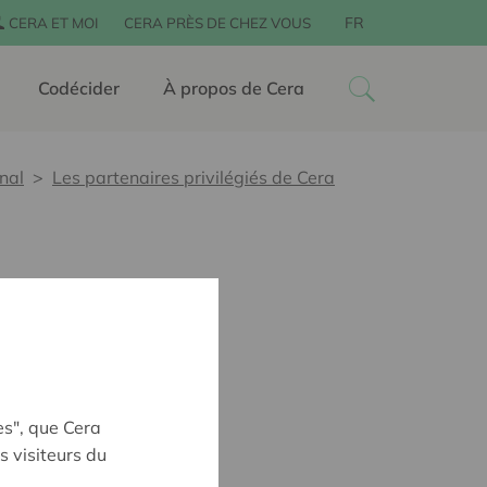
FR
CERA ET MOI
CERA PRÈS DE CHEZ VOUS
Codécider
À propos de Cera
nal
Les partenaires privilégiés de Cera
es", que Cera
s visiteurs du