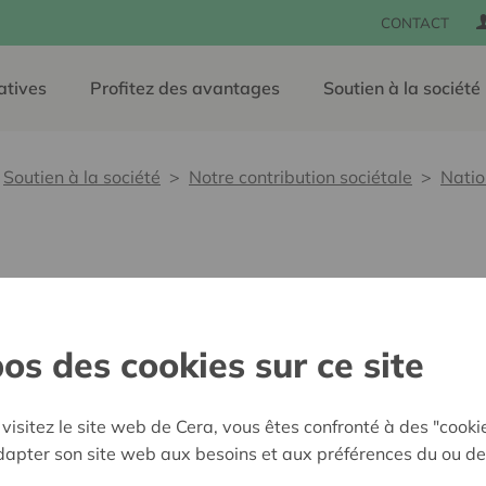
CONTACT
atives
Profitez des avantages
Soutien à la société
Soutien à la société
Notre contribution sociétale
Natio
tieFabriek
os des cookies sur ce site
vante à un défi social de taille
visitez le site web de Cera, vous êtes confronté à des "cooki
ice, d'un modèle et/ou d'une méthode
adapter son site web aux besoins et aux préférences du ou de
 élaborées et renforcées dans plusieurs
ne source d'inspiration pour les citoyens