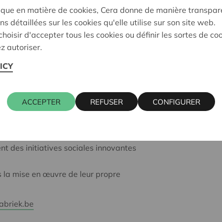
ique en matière de cookies, Cera donne de manière transpar
ociale, lesquels peuvent ainsi compter sur
ns détaillées sur les cookies qu'elle utilise sur son site web.
e des solutions.
hoisir d'accepter tous les cookies ou définir les sortes de co
z autoriser.
dès lors en étroite collaboration tant
spécifiques que sur le plan de
ICY
ovations sociales. Parmi les points
 InnovatieFabriek et Cera portent leur
ACCEPTER
REFUSER
CONFIGURER
opératifs afin d'entreprendre socialement
e adapté
t des initiatives sociales innovantes
s la mise en œuvre de leur propre
abriek.be