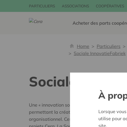
PARTICULIERS
ASSOCIATIONS
COOPÉRATIVES
Acheter des parts coopér
Home
Particuliers
Sociale InnovatieFabriek
Sociale Innova
À prop
Une « innovation sociale » est une solution inno
Lorsque vous 
permettant la création d'un produit, d'un serv
utilise pour 
organisationnel. Ces solutions innovantes sont
site.
projets Cera. La Sociale Innovatiefabriek est u