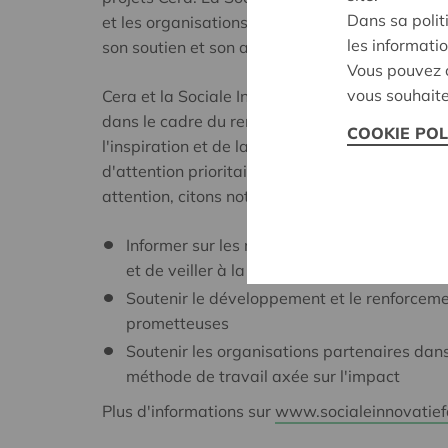
Dans sa polit
et les organisations en matière d'innovation s
les informatio
son soutien et son aide lors de la mise en œuvr
Vous pouvez c
vous souhaite
Cera et la Sociale Innovatiefabriek travaillent 
dans le cadre du renforcement de projets Cera 
COOKIE POL
l'inspiration et de la création de nouvelles inn
d'attention prioritaires sur lesquels la Sociale
attention, citons notamment :
Informer sur les modèles d'organisation co
et de veiller à la mise en place d'un servic
Soutenir le développement et le renforcemen
prometteuses
Soutenir les organisations partenaires dan
méthode de travail axée sur l'impact
Plus d'informations sur
www.socialeinnovatief