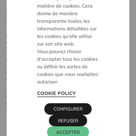
matière de cookies, Cera
Marchez à votre rythme et soutenez
donne de manière
CAP48
transparente toutes les
informations détaillées sur
Cera s’associe à CAP48 et invite ses
les cookies qu'elle utilise
coopérateurs·trices à relever le challenge connecté
sur son site web.
des 100 km.
Vous pouvez choisir
d'accepter tous les cookies
Le principe : récolter 200 € au profit de la recherche
médicale liés à l'autisme et parcourir 100 km, seul·e ou
ou définir les sortes de
en équipe, entre le 31 août et le 20 septembre, en
cookies que vous souhaitez
enregistrant vos distances via l’application CAP48.
autoriser.
Pour soutenir cette initiative, Cera offre les frais
COOKIE POLICY
d’inscription de 20 € et verse un premier don de 75 €
aux 100 premiers sociétaires inscrits via la page de
collecte officielle.
CONFIGURER
REFUSER
ACCEPTER