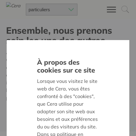
Ensemble, nous prenons
soin les uns des autres.
Avec près de 400.000 coopérateurs enthousiastes,
Cera est la coopérative la plus impliquée et la plus
À propos des
chaleureuse de Belgique. Ensemble, nous
cookies sur ce site
accomplissons plus, nous partageons plus et nous
Lorsque vous visitez le site
investissons mieux : dans des initiatives qui font du
web de Cera, vous êtes
bien et qui relient les gens, dans des projets qui
confronté à des "cookies",
profitent à chacun d'entre nous.
que Cera utilise pour
adapter son site web aux
TOUT SAVOIR SUR CERA
besoins et aux préférences
du ou des visiteurs du site.
Dans sa politique en