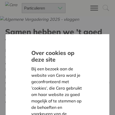
Samen hebben we 't goed
voor elkaar
Met 400.000 enthousiaste vennoten zijn we de
Over cookies op
strafste en warmste coöperatie van het land. Cera is
deze site
een financiële coöperatie van, voor en door vennoten.
Bij een bezoek aan de
Die vormen een enorm draagvlak en een uniek
website van Cera word je
potentieel aan mensen, middelen en expertise. Samen
geconfronteerd met
geraken we verder, beleven we meer en investeren we
’cookies‘, die Cera gebruikt
beter: in initiatieven die (het) goed doen en mensen
om haar website zo goed
verbinden, in projecten die opbrengen voor ons
mogelijk af te stemmen op
allemaal.
de behoeften en
voorkeuren van de