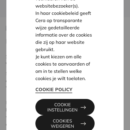
KOM MEER TE WETEN OVER CERA
websitebezoeker(s).
In haar cookiebeleid geeft
Cera op transparante
wijze gedetailleerde
informatie over de cookies
Kom op, Cera
die zij op haar website
gebruikt.
Steun de actie van het Cera-team ten
Je kunt kiezen om alle
voordele van Kom op tegen Kanker!
cookies te aanvaarden of
om in te stellen welke
Samen gaan we in september de sportieve uitdaging
cookies je wilt toelaten.
aan. We stappen en trappen
van Leuven naar
Weyerbusch
* in Duitsland.
COOKIE POLICY
De opbrengst gaat volledig naar
Kom op tegen
COOKIE
Kanker!
Zo strijden we tegen kanker en tonen we
INSTELLINGEN
waar Cera echt voor staat: solidariteit, engagement
COOKIES
en de kracht van samen!
WEIGEREN