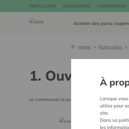
PARTICULIERS
ASSOCIATIONS
COOPÉRATIVES
Acheter des parts coopér
Home
Particuliers
1. Ouvrez l'app
À prop
Lorsque vous 
et commencez le processus d'installation
utilise pour 
site.
Dans sa polit
Tout sa
les informatio