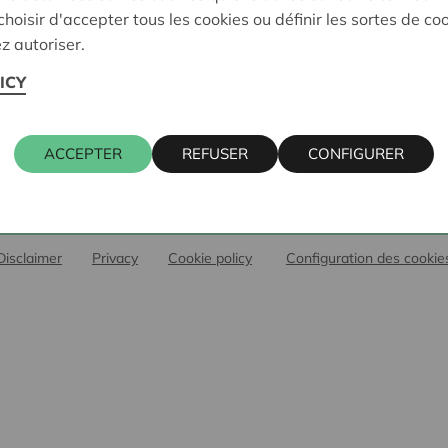
 des parts coopératives
Le secteur associatif
hoisir d'accepter tous les cookies ou définir les sortes de co
r des avantages sociétaires
L'entrepreneuriat coopératif
z autoriser.
à la société
ICY
KBC Ancora
er
BRS
s de Cera
ACCEPTER
REFUSER
CONFIGURER
Muntstraat 1, 3000 Leuven, Belgique
Disclaimer
Privacy
Cookie policy
Configuration des cookie