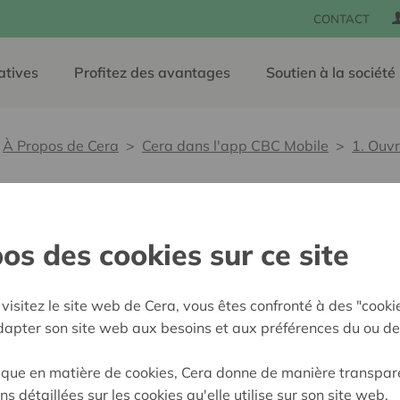
CONTACT
atives
Profitez des avantages
Soutien à la société
À Propos de Cera
Cera dans l'app CBC Mobile
1. Ouvr
li
os des cookies sur ce site
visitez le site web de Cera, vous êtes confronté à des "cooki
adapter son site web aux besoins et aux préférences du ou de
ique en matière de cookies, Cera donne de manière transpar
voir sur
Cera et
ns détaillées sur les cookies qu'elle utilise sur son site web.