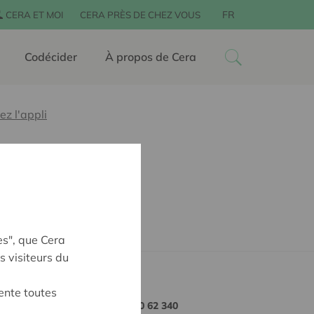
FR
CERA ET MOI
CERA PRÈS DE CHEZ VOUS
Codécider
À propos de Cera
ez l'appli
es", que Cera
s visiteurs du
ente toutes
+32 0800 62 340