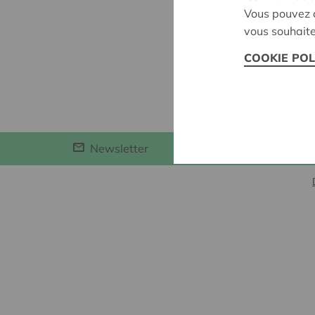
Acheter
Vous pouvez c
Profite
vous souhaite
Soutien 
COOKIE POL
Codécid
À propo
Newsletter