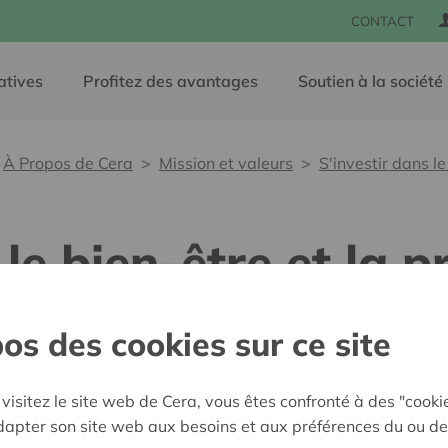
CONTACT
atives
Profitez des avantages
Soutien à la société
À Propos de Cera
Mission et valeurs
S'investir dans le
 le bien-être et la p
os des cookies sur ce site
sociétaires. Ensemble, nous
Nos investissements
es concernées et au bien-
visitez le site web de Cera, vous êtes confronté à des "cooki
adapter son site web aux besoins et aux préférences du ou de