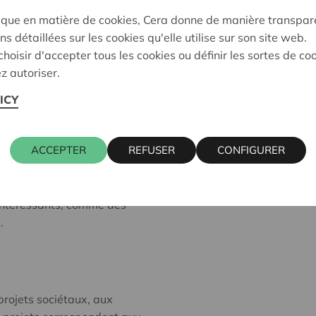
ique en matière de cookies, Cera donne de manière transpar
ns détaillées sur les cookies qu'elle utilise sur son site web.
hoisir d'accepter tous les cookies ou définir les sortes de co
C Groupe SA. Cet
z autoriser.
oppement futur de ce groupe.
ect et indirect.
ICY
ACCEPTER
REFUSER
CONFIGURER
 prospérité à tous ses
ve de recevoir un dividende
 intéressants, comme des
.
rojets sociétaux, aux