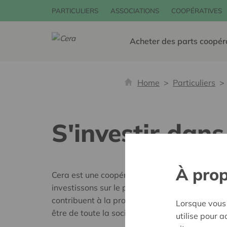
PARTICULIERS
ASSOCIATIONS
COOPÉRATIVES
Acheter des parts coopér
Home
Particuliers
S'investir dans
À prop
Cera est une coopérative de quelque 400.000 
investissons sur le plan financier et sociétal. 
contribuent à la prospérité de toutes les parti
Lorsque vous 
être de toute la société.
utilise pour 