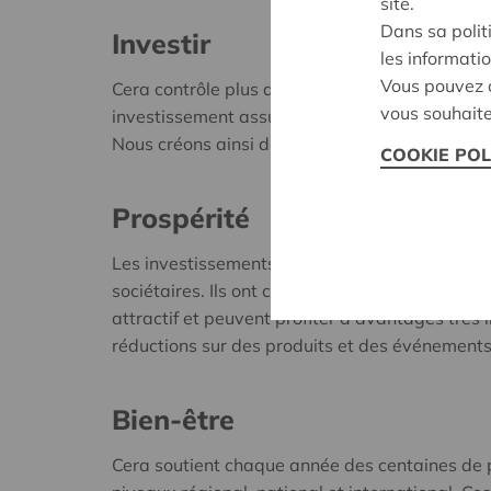
site.
Dans sa polit
Investir
les informatio
Vous pouvez c
Cera contrôle plus de 22 % des actions du KB
vous souhaite
investissement assure la stabilité et le dével
Nous créons ainsi des opportunités d'emploi dir
COOKIE POL
Prospérité
Les investissements de Cera apportent plus de
sociétaires. Ils ont chaque année la perspecti
attractif et peuvent profiter d’avantages très
réductions sur des produits et des événements
Bien-être
Cera soutient chaque année des centaines de p