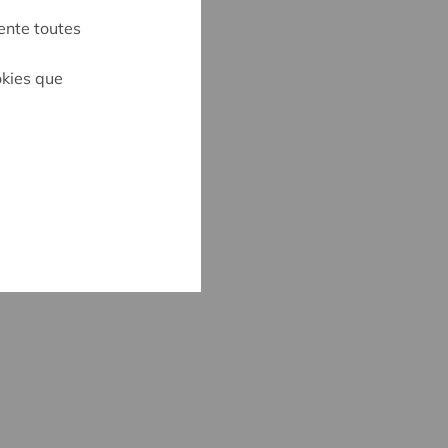
ente toutes
okies que