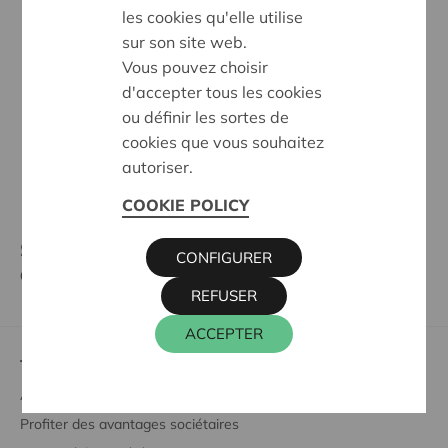
L’invitation à l'assemblée
(pdf)
les cookies qu'elle utilise
Die Einladung zur Generalversammlung
(pdf)
sur son site web.
Rapport Annuel Cera 2024
(y compris les comptes
Vous pouvez choisir
annuels)
d'accepter tous les cookies
Comptes consolidés Cera 2024
(en NL) (pdf)
ou définir les sortes de
cookies que vous souhaitez
Rapport du commissaire Cera 2024
(pdf)
autoriser.
Rapport du commissaire Cera 2024 – comptes
consolidés
(pdf)
COOKIE POLICY
Souhaitez-vous être représenté par un
CONFIGURER
autre sociétaire de Cera ?
REFUSER
ACCEPTER
Tout savoir sur
Acheter des parts coopératives
Profiter des avantages sociétaires