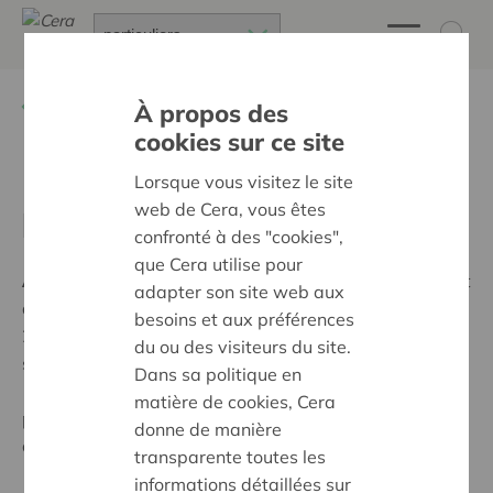
Retour à
Assemblée Générale
À propos des
cookies sur ce site
Documents relatifs à
Lorsque vous visitez le site
web de Cera, vous êtes
l'Assemblée Générale 2025
confronté à des "cookies",
que Cera utilise pour
À partir
du 28 mai 2025
, l
e rapport annuel, le rapport
adapter son site web aux
du commissaire, les comptes annuels pour l’exercice
besoins et aux préférences
2024
et les autres documents prescrits par la loi
du ou des visiteurs du site.
seront disponibles au siège de la société (Muntstraat
Dans sa politique en
1, 3000 Leuven, RPM Leuven 0403.581.960). Vous
matière de cookies, Cera
pourrez également consulter ces documents en dessus
donne de manière
ou les demander par téléphone (0800 62 340).
transparente toutes les
informations détaillées sur