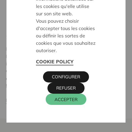
les cookies qu'elle utilise
sur son site web.
Vous pouvez choisir
d'accepter tous les cookies
ou définir les sortes de
21 septembre 2025
cookies que vous souhaitez
Bruxelles, Anvers, Malines, Louvain, Ostende et
autoriser.
Bruges célèbrent la journée sans voiture. L'occasion
COOKIE POLICY
idéale d'aller y faire un tour... en train.
Grâce au Mobility ticket de la SNCB, faites un
CONFIGURER
aller/retour dans toute la Belgique pour seulement € 8
!
REFUSER
ACCEPTER
En savoir plus