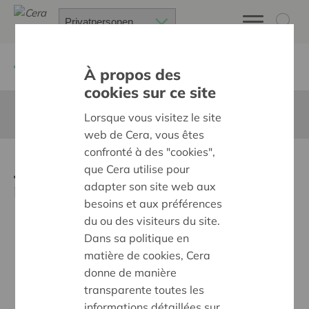
Zurück
Kalender
À propos des
cookies sur ce site
Diese Seite ist nicht ins Deutsche übersetzt
Lorsque vous visitez le site
web de Cera, vous êtes
confronté à des "cookies",
Journée sans voiture =
que Cera utilise pour
mobilité douce
adapter son site web aux
besoins et aux préférences
du ou des visiteurs du site.
Dans sa politique en
matière de cookies, Cera
donne de manière
transparente toutes les
informations détaillées sur