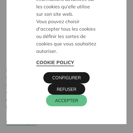
les cookies qu'elle utilise
sur son site web.
Vous pouvez choisir
d'accepter tous les cookies
ou définir les sortes de
cookies que vous souhaitez
autoriser.
21 September 2025
COOKIE POLICY
Bruxelles, Anvers, Malines, Louvain, Ostende et
Bruges célèbrent la journée sans voiture. L'occasion
CONFIGURER
idéale d'aller y faire un tour... en train.
REFUSER
Grâce au Mobility ticket de la SNCB, faites un
aller/retour dans toute la Belgique pour seulement € 8
ACCEPTER
!
En savoir plus