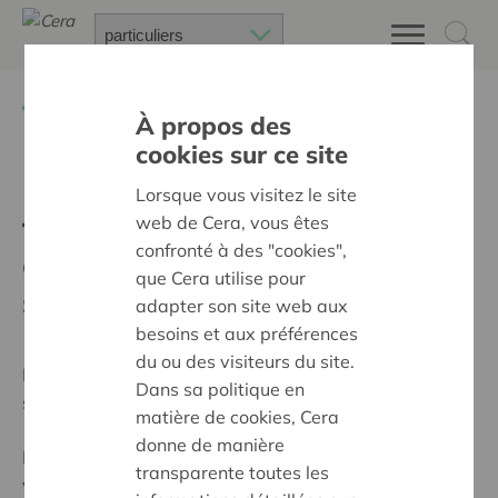
Retour à
Co-vitamines
À propos des
cookies sur ce site
Plus que jamais, en ces
Lorsque vous visitez le site
temps difficiles, la
web de Cera, vous êtes
confronté à des "cookies",
coopérative Cera justifie
que Cera utilise pour
son rôle sociétal
adapter son site web aux
besoins et aux préférences
du ou des visiteurs du site.
Pour les institutions relevant de l’aide à la jeunesse, la
Dans sa politique en
situation est particulièrement difficile.
matière de cookies, Cera
donne de manière
Beaucoup de jeunes n’ont pu rentrer en famille et
transparente toutes les
vivent désormais confinés 24h sur 24 en institutions