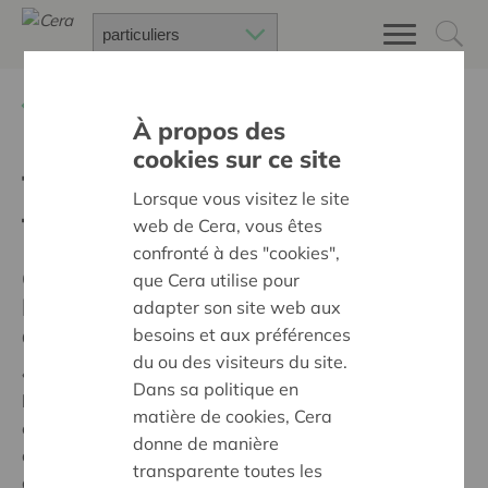
Retour à
Co-vitamines
À propos des
cookies sur ce site
Témoins des besoins du
Lorsque vous visitez le site
terrain
web de Cera, vous êtes
confronté à des "cookies",
Christine VANHESSEN, Directrice,
que Cera utilise pour
Fédération des maisons d’accueil et
adapter son site web aux
des services d’aide aux sans-abri
besoins et aux préférences
du ou des visiteurs du site.
« La crise du Covid-19 a chamboulé drastiquement
Dans sa politique en
l'organisation des services d'aide aux-sans abri. Ils
matière de cookies, Cera
ont dû adapter leurs fonctionnements aux règles
donne de manière
d'hygiène et de sécurité pour les personnes
transparente toutes les
accompagnées mais aussi pour les travailleurs.euses.