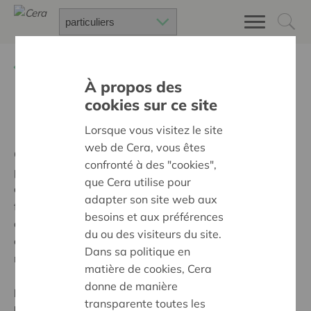
Retour à
Cera, c'est vous !
À propos des
cookies sur ce site
Linda Dejonckheer
Lorsque vous visitez le site
web de Cera, vous êtes
Chez les Albos-Dejonckheer, on est coopé-rateurs de
confronté à des "cookies",
père en fils. Ou plutôt de mère en mari et en fils ! Car
que Cera utilise pour
c’est Linda qui a entraîné les siens dans la grande
adapter son site web aux
famille Cera, dont elle fait partie depuis son plus jeune
besoins et aux préférences
âge. Ses "trois hommes" - Alain, Jérôme et Vincent - lui
du ou des visiteurs du site.
en sont reconnaissants. Ensemble, ils suivent de près
Dans sa politique en
notre actualité et profitent de nombreux avantages !
matière de cookies, Cera
donne de manière
Pour quelle raison peut-on toujours vous tirer du lit
transparente toutes les
le matin ?