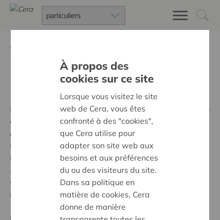
Retour à
Cera, c'est vous !
À propos des
cookies sur ce site
Lisa Vandenhende
Lorsque vous visitez le site
web de Cera, vous êtes
Elle est encore sur son petit nuage, Lisa. Il faut dire que
confronté à des "cookies",
cette enseignante, lauréate de la tombola exclusive
que Cera utilise pour
qui clôturait la dernière édition automnale de
adapter son site web aux
CeraSelect, a encore son week-end idyllique au
besoins et aux préférences
Domaine du Chant d’Éole bien en tête. Un moment
du ou des visiteurs du site.
suspendu que cette jeune maman installée à Silly a
Dans sa politique en
vécu et partagé intensément avec son amoureux.
matière de cookies, Cera
Portrait décalé et pétillant !
donne de manière
transparente toutes les
Pensez-vous que la chance sourit aux audacieux ?