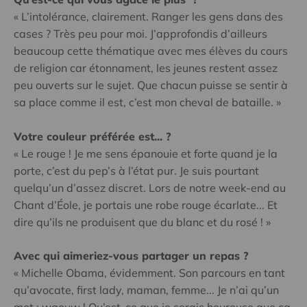
« L’intolérance, clairement. Ranger les gens dans des
cases ? Très peu pour moi. J’approfondis d’ailleurs
beaucoup cette thématique avec mes élèves du cours
de religion car étonnament, les jeunes restent assez
peu ouverts sur le sujet. Que chacun puisse se sentir à
sa place comme il est, c’est mon cheval de bataille. »
Votre couleur préférée est...
?
« Le rouge ! Je me sens épanouie et forte quand je la
porte, c’est du pep’s à l’état pur. Je suis pourtant
quelqu’un d’assez discret. Lors de notre week-end au
Chant d’Éole, je portais une robe rouge écarlate... Et
dire qu’ils ne produisent que du blanc et du rosé ! »
Avec qui aimeriez-vous partager un repas ?
« Michelle Obama, évidemment. Son parcours en tant
qu’avocate, first lady, maman, femme... Je n’ai qu’un
mot : waouw ! Qu’est-ce que je serais heureuse que ça