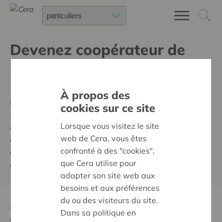
Devenez coopérateur de
Cera
- PUBLICITÉ -
À propos des
Rejoignez la coopérative Cera, comme presque
cookies sur ce site
400.000 autres particuliers, et profitez d’avantages
Lorsque vous visitez le site
exclusifs, de chouettes réductions et de la perspective
web de Cera, vous êtes
d'un dividende coopératif annuel intéressant. De plus,
confronté à des "cookies",
du 14 mars au 14 mai 2022, vous avez droit à un
que Cera utilise pour
cadeau de bienvenue !
adapter son site web aux
besoins et aux préférences
du ou des visiteurs du site.
4 bonnes raisons de faire partie de la
Dans sa politique en
coopérative Cera :