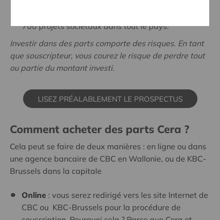
tout le monde, puisque Cera soutient chaque
année, avec l’appui de ses coopérateurs, plus de
700 projets sociétaux dans tout le pays.
Investir dans des parts comporte des risques. En tant
que souscripteur, vous courez le risque de perdre tout
ou partie du montant investi.
LISEZ PRÉALABLEMENT LE PROSPECTUS
Comment acheter des parts Cera ?
Cela peut se faire de deux manières : en ligne ou dans
une agence bancaire de CBC en Wallonie, ou de KBC-
Brussels dans la capitale
Online
: vous serez redirigé vers les site Internet de
CBC ou KBC-Brussels pour la procédure de
souscription. Pourquoi cela ? Parce que Cera et