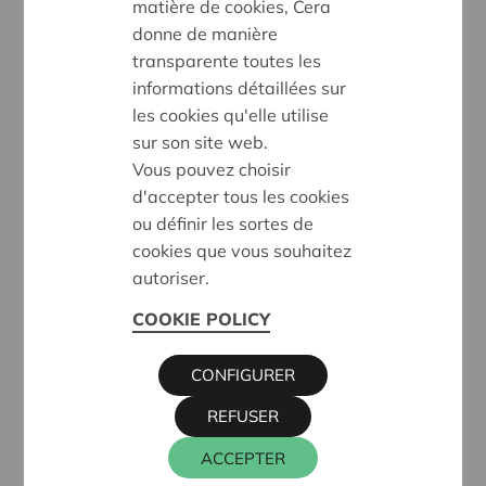
matière de cookies, Cera
Un cadeau de bienvenue
: Chaque nouveau
donne de manière
coopérateur de Cera recevra un bon d’une valeur
transparente toutes les
de 30 €. L’occasion idéale de profiter sans attendre
informations détaillées sur
de l’émotion que procure Cera chez Decathlon,
les cookies qu'elle utilise
Dreamland, Dreambaby ou sur Bol.com. Action
sur son site web.
valable jusqu’au 14 mai 2022.
Vous pouvez choisir
d'accepter tous les cookies
Un bon plan
: Vous pouvez devenir coopérateur de
ou définir les sortes de
Cera à partir de 50 euros. Les coopérateurs de
cookies que vous souhaitez
Cera ont la perspective d’un intéressant dividende
autoriser.
coopératif annuel (non garanti).
De chouettes réductions
: Dès 600 euros de parts
COOKIE POLICY
Cera, profitez de réductions uniques sur des
festivals, parcs d’attractions, événements, repas,
CONFIGURER
voyages, vins, articles de mode ou de maison, etc.
REFUSER
Du soutien à 700 projets
: Vous contribuerez
ACCEPTER
également à une société où il fait bon vivre pour