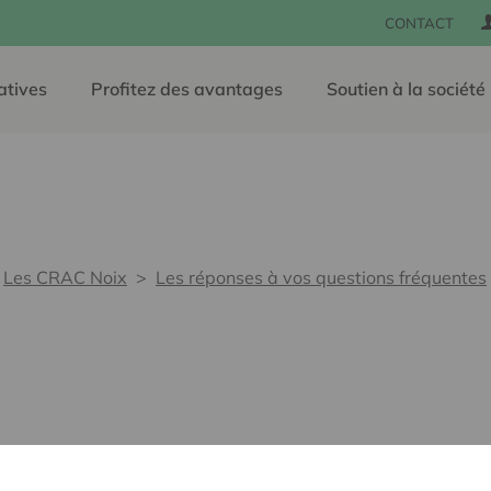
CONTACT
atives
Profitez des avantages
Soutien à la société
Les CRAC Noix
Les réponses à vos questions fréquentes