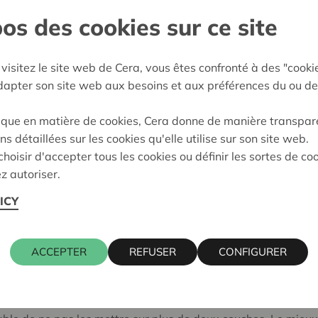
os des cookies sur ce site
ublics ?
visitez le site web de Cera, vous êtes confronté à des "cooki
s me déplacer
adapter son site web aux besoins et aux préférences du ou de
r à la collecte
 peux les donner aussi ?
ique en matière de cookies, Cera donne de manière transpar
ns détaillées sur les cookies qu'elle utilise sur son site web.
x ?
hoisir d'accepter tous les cookies ou définir les sortes de co
z autoriser.
ICY
 coque noircit les mains. Ne cueillez pas les fruits sur les ar
ACCEPTER
REFUSER
CONFIGURER
 jours, ou tous les deux jours. Lavez immédiatement à l'eau l
soleil ou dans un endroit aéré.