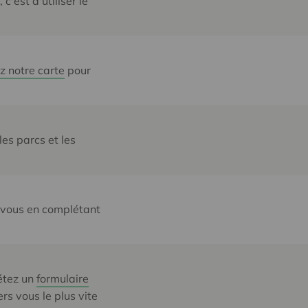
'est d'utiliser le
z notre carte
pour
les parcs et les
z-vous en complétant
létez un
formulaire
rs vous le plus vite