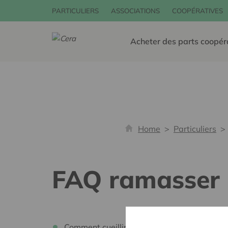
PARTICULIERS
ASSOCIATIONS
COOPÉRATIVES
Acheter des parts coopér
Home
Particuliers
FAQ ramasser
Comment cueillir au mieux les noix ?