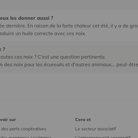
peux les donner aussi ?
e dernière. En raison de la forte chaleur cet été, il y a de gr
oduire un huile correcte avec ces noix.
x ?
utes ces noix ? C'est une question pertinente.
 des noix pour les écureuils et d'autres animaux... peut-êt
voir sur
Cera et
 des parts coopératives
Le secteur associatif
r des avantages sociétaires
L'entrepreneuriat coopératif