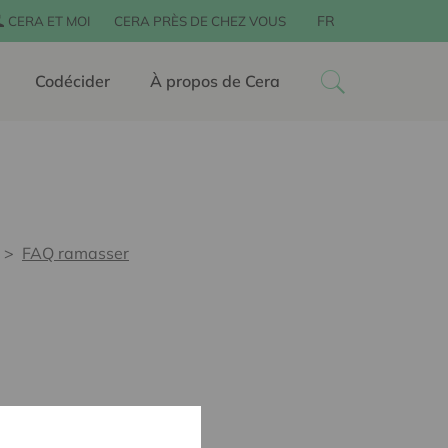
FR
CERA ET MOI
CERA PRÈS DE CHEZ VOUS
Codécider
À propos de Cera
FAQ ramasser